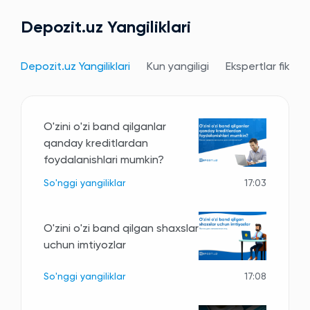
Depozit.uz Yangiliklari
Depozit.uz Yangiliklari
Kun yangiligi
Ekspertlar fikri
O'zini o'zi band qilganlar
qanday kreditlardan
foydalanishlari mumkin?
So'nggi yangiliklar
17:03
O'zini o'zi band qilgan shaxslar
uchun imtiyozlar
So'nggi yangiliklar
17:08