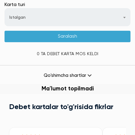
Karta turi
Istalgan
Saralash
0 TA DEBET KARTA MOS KELDI
Qo'shimcha shartlar
Ma'lumot topilmadi
Debet kartalar to'g'risida fikrlar