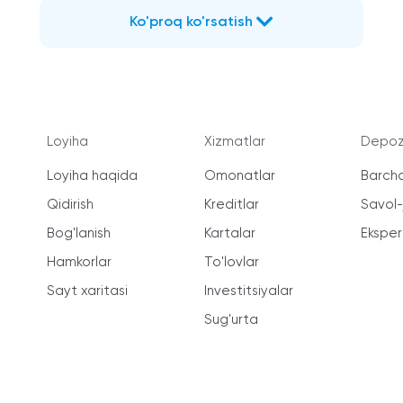
Ko'proq ko'rsatish
Loyiha
Xizmatlar
Depozi
Loyiha haqida
Omonatlar
Barcha
Qidirish
Kreditlar
Savol
Bog'lanish
Kartalar
Ekspert
Hamkorlar
To'lovlar
Sayt xaritasi
Investitsiyalar
Sug'urta