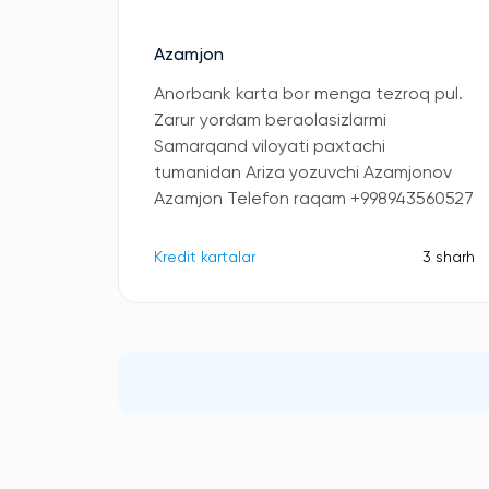
Azamjon
Anorbank karta bor menga tezroq pul.
Zarur yordam beraolasizlarmi
Samarqand viloyati paxtachi
tumanidan Ariza yozuvchi Azamjonov
Azamjon Telefon raqam +998943560527
Kredit kartalar
3 sharh