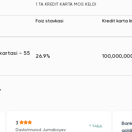
1 TA KREDIT KARTA MOS KELDI
Foiz stavkasi
Kredit karta li
kartasi - 55
26.9%
100,000,00
r
3
Bank
Davlatmurod Jumaboyev
qold