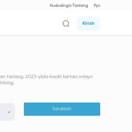
Hududingiz:
Tanlang
Рус
Kirish
tani tanlang. 2023-yilda kredit kartani onlayn
tiring.
Saralash