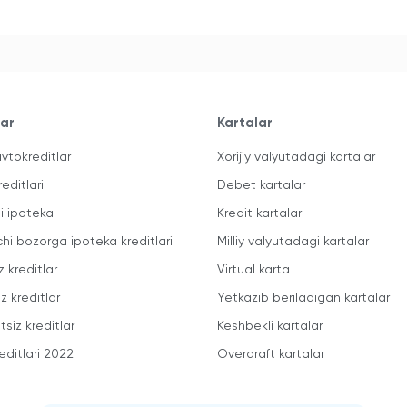
lar
Kartalar
vtokreditlar
Xorijiy valyutadagi kartalar
reditlari
Debet kartalar
li ipoteka
Kredit kartalar
chi bozorga ipoteka kreditlari
Milliy valyutadagi kartalar
z kreditlar
Virtual karta
z kreditlar
Yetkazib beriladigan kartalar
siz kreditlar
Keshbekli kartalar
editlari 2022
Overdraft kartalar