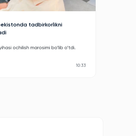
bekistonda tadbirkorlikni
adi
asi ochilish marosimi bo‘lib o‘tdi.
10:33