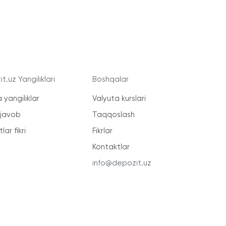
t.uz Yangiliklari
Boshqalar
 yangiliklar
Valyuta kurslari
-javob
Taqqoslash
lar fikri
Fikrlar
Kontaktlar
info@depozit.uz