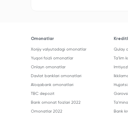
Omonatlar
Kredit
Xorijiy valyutadagi omonatlar
Qulay a
Yuqori foizli omonatlar
Ta'lim k
Onlayn omonatlar
Imtiyoz
Davlat banklari omonatlari
Ikkilam
Aloqabank omonatlari
Hujjatsi
TBC depozit
Garovsi
Bank omonat foizlari 2022
Ta'minot
Omonatlar 2022
Bank kr