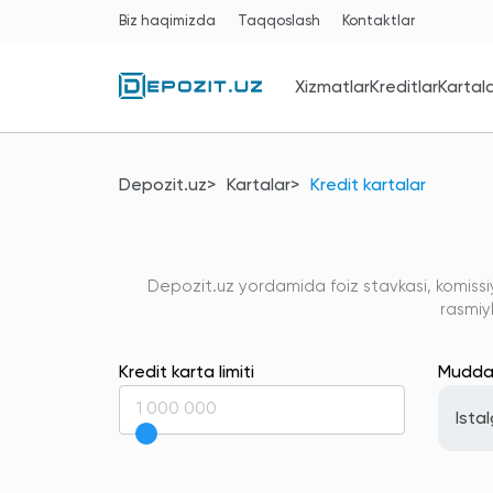
Biz haqimizda
Taqqoslash
Kontaktlar
Xizmatlar
Kreditlar
Kartal
Depozit.uz
Kartalar
Kredit kartalar
Depozit.uz yordamida foiz stavkasi, komissiya
rasmiy
Kredit karta limiti
Mudda
Ista