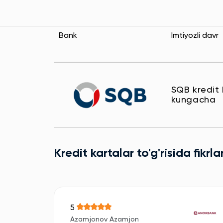
Bank
Imtiyozli davr
SQB kredit 
kungacha
Kredit kartalar to'g'risida fikrla
5
Azamjonov Azamjon