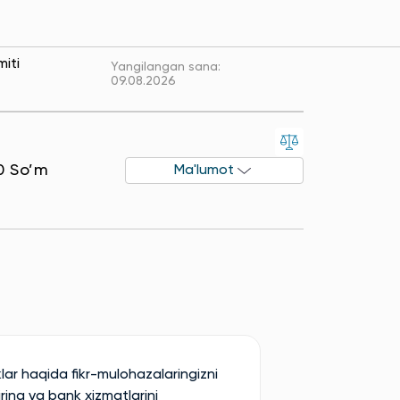
miti
Yangilangan sana:
09.08.2026
0 So’m
Ma'lumot
lar haqida fikr-mulohazalaringizni
iring va bank xizmatlarini