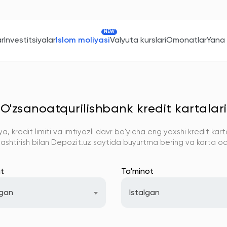
NEW
ar
Investitsiyalar
Islom moliyasi
Valyuta kurslari
Omonatlar
Yana
O'zsanoatqurilishbank kredit kartalari
, kredit limiti va imtiyozli davr bo'yicha eng yaxshi kredit kar
lashtirish bilan Depozit.uz saytida buyurtma bering va karta och
t
Ta'minot
lgan
Istalgan