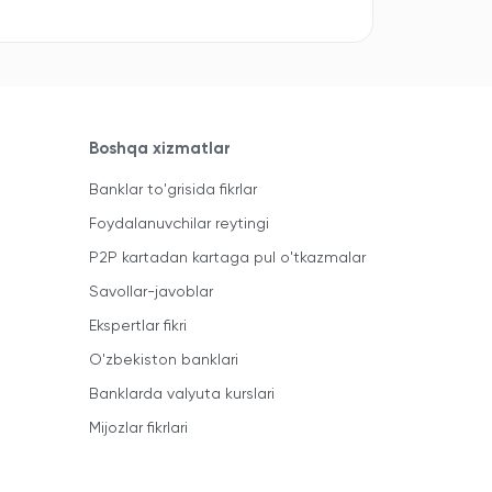
Boshqa xizmatlar
Banklar to'grisida fikrlar
Foydalanuvchilar reytingi
P2P kartadan kartaga pul o'tkazmalar
Savollar-javoblar
Ekspertlar fikri
O'zbekiston banklari
Banklarda valyuta kurslari
Mijozlar fikrlari