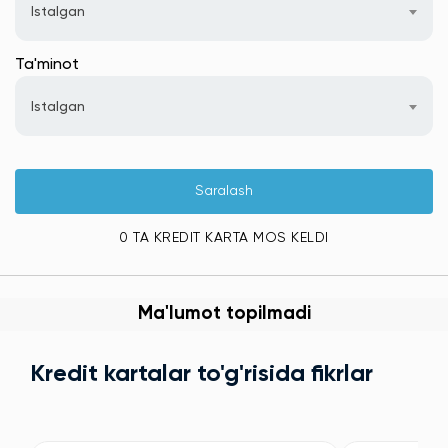
Istalgan
Ta'minot
Istalgan
Saralash
0 TA KREDIT KARTA MOS KELDI
Ma'lumot topilmadi
Kredit kartalar to'g'risida fikrlar