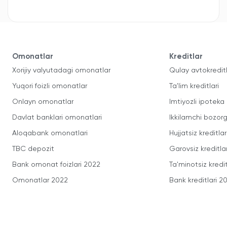
Omonatlar
Kreditlar
Xorijiy valyutadagi omonatlar
Qulay avtokredit
Yuqori foizli omonatlar
Ta'lim kreditlari
Onlayn omonatlar
Imtiyozli ipoteka
Davlat banklari omonatlari
Ikkilamchi bozorg
Aloqabank omonatlari
Hujjatsiz kreditlar
TBC depozit
Garovsiz kreditla
Bank omonat foizlari 2022
Ta'minotsiz kredit
Omonatlar 2022
Bank kreditlari 2