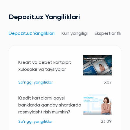
Depozit.uz Yangiliklari
Depozit.uz Yangiliklari
Kun yangiligi
Ekspertlar fikri
Kredit va debet kartalar:
xulosalar va tavsiyalar
So'nggi yangiliklar
13:07
Kredit kartalarni qaysi
banklarda qanday shartlarda
rasmiylashtirish mumkin?
So'nggi yangiliklar
23:09