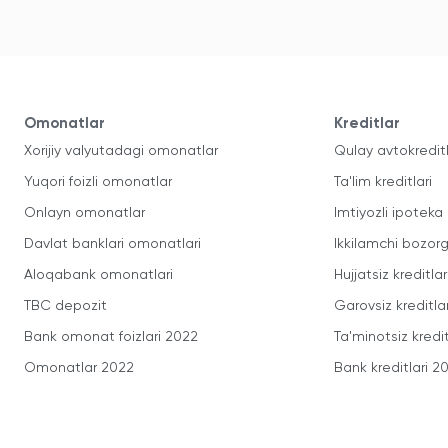
Omonatlar
Kreditlar
Xorijiy valyutadagi omonatlar
Qulay avtokredit
Yuqori foizli omonatlar
Ta'lim kreditlari
Onlayn omonatlar
Imtiyozli ipoteka
Davlat banklari omonatlari
Ikkilamchi bozorg
Aloqabank omonatlari
Hujjatsiz kreditlar
TBC depozit
Garovsiz kreditla
Bank omonat foizlari 2022
Ta'minotsiz kredit
Omonatlar 2022
Bank kreditlari 2