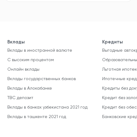
Вклады
Кредиты
Вклады в иностранной валюте
Выгодные авток
С высоким процентом
Образовательны
Онлайн вклады
Льготная ипотек
Вклады государственных банков
Ипотечные кред
Вклады в Алокабанке
Кредиты без до
TBC депозит
Кредит без зало
Вклады в банках узбекистана 2021 год
Кредит без обе
Вклады в ташкенте 2021 год
Банковские кред