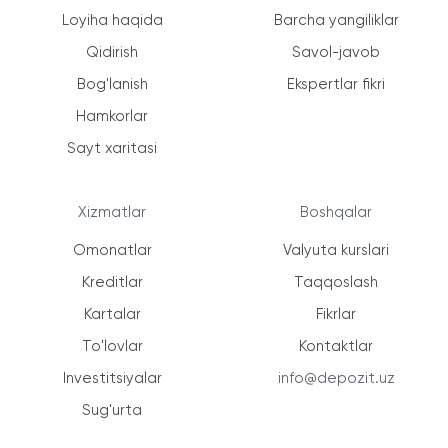
Loyiha haqida
Barcha yangiliklar
Qidirish
Savol-javob
Bog'lanish
Ekspertlar fikri
Hamkorlar
Sayt xaritasi
Xizmatlar
Boshqalar
Omonatlar
Valyuta kurslari
Kreditlar
Taqqoslash
Kartalar
Fikrlar
To'lovlar
Kontaktlar
Investitsiyalar
info@depozit.uz
Sug'urta