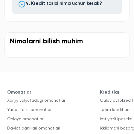
4. Kredit tarixi nima uchun kerak?
Nimalarni bilish muhim
Omonatlar
Kreditlar
Xorijiy valyutadagi omonatlar
Qulay avtokredit
Yuqori foizli omonatlar
Ta'lim kreditlari
Onlayn omonatlar
Imtiyozli ipoteka
Davlat banklari omonatlari
Ikkilamchi bozorg