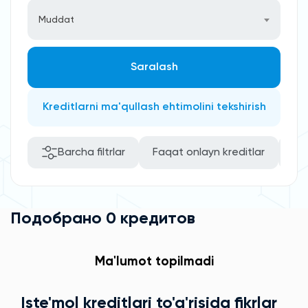
Muddat
Saralash
Kreditlarni ma'qullash ehtimolini tekshirish
Barcha filtrlar
Faqat onlayn kreditlar
Kafi
Подобрано 0 кредитов
Ma'lumot topilmadi
Iste'mol kreditlari to'g'risida fikrlar