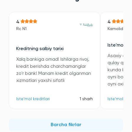
4
4
Rc N1
Kamoliddin
Iste'mol kre
Kreditning salbiy tarixi
Asaxiy orqal
Xalq bankiga omad! Ishilarga rivoj,
qulay qilini
kredit berishda charchamanglar
kunda bitdi
zo'r bank! Manam kredit olganman
oyni boshi
xizmatlari yaxshi sifatli
oyni oxiriga
Iste'mol kreditlari
1 sharh
Iste'mol kred
Barcha fikrlar