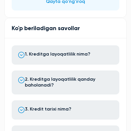
Qayta qo'ng'iroq
Ko'p beriladigan savollar
1. Kreditga layoqatlilik nima?
2. Kreditga layoqatlilik qanday
baholanadi?
3. Kredit tarixi nima?