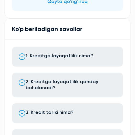
Qayta qo'ng'iroq
Ko'p beriladigan savollar
1. Kreditga layoqatlilik nima?
2. Kreditga layoqatlilik qanday
baholanadi?
3. Kredit tarixi nima?