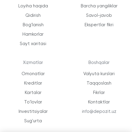
Loyiha haqida
Barcha yangiliklar
Qidirish
Savol-javob
Bog'lanish
Ekspertlar fikri
Hamkorlar
Sayt xaritasi
Xizmatlar
Boshqalar
Omonatlar
Valyuta kurslari
Kreditlar
Taqqoslash
Kartalar
Fikrlar
To'lovlar
Kontaktlar
Investitsiyalar
info@depozit.uz
Sug'urta