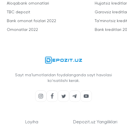
Aloqabank omonatlari
Hujjatsiz kreditlar
TBC depozit
Garovsiz kreditla
Bank omonat foizlari 2022
Ta'minotsiz kredit
Omonatlar 2022
Bank kreditlari 2
Sayt ma'lumotlaridan foydalanganda sayt havolasi
ko'rsatilishi kerak.
Loyiha
Depozit.uz Yangiliklari