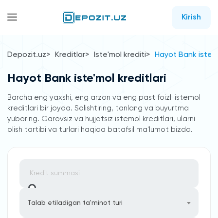
Kirish
Depozit.uz
Kreditlar
Iste'mol krediti
Hayot Bank iste'mo
Hayot Bank iste'mol kreditlari
Barcha eng yaxshi, eng arzon va eng past foizli istemol
kreditlari bir joyda. Solishtiring, tanlang va buyurtma
yuboring. Garovsiz va hujjatsiz istemol kreditlari, ularni
olish tartibi va turlari haqida batafsil ma'lumot bizda.
Talab etiladigan ta'minot turi