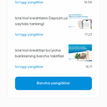
So'nggi yangiliklar
16:58
Iste'mol kreditlarini Depozit.uz
saytida tanlang!
So'nggi yangiliklar
17:23
Iste'mol kreditlari bo'yicha
banklarning barcha takliflari
So'nggi yangiliklar
16:11
Barcha yangiliklar