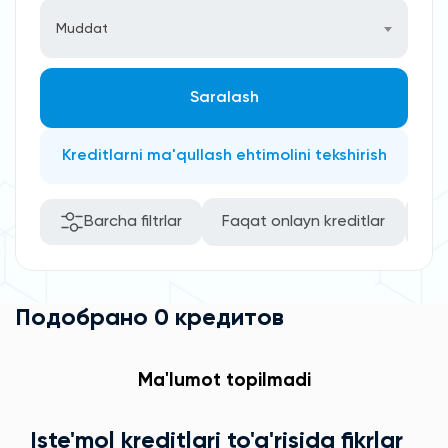
Muddat
Saralash
Kreditlarni ma'qullash ehtimolini tekshirish
Barcha filtrlar
Faqat onlayn kreditlar
Kafi
Подобрано 0 кредитов
Ma'lumot topilmadi
Iste'mol kreditlari to'g'risida fikrlar