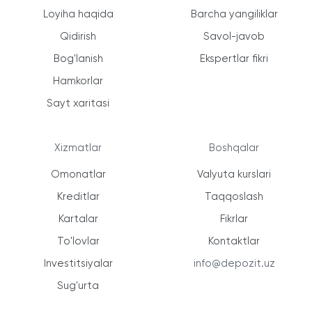
Loyiha haqida
Barcha yangiliklar
Qidirish
Savol-javob
Bog'lanish
Ekspertlar fikri
Hamkorlar
Sayt xaritasi
Xizmatlar
Boshqalar
Omonatlar
Valyuta kurslari
Kreditlar
Taqqoslash
Kartalar
Fikrlar
To'lovlar
Kontaktlar
Investitsiyalar
info@depozit.uz
Sug'urta