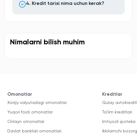
4. Kredit tarixi nima uchun kerak?
Nimalarni bilish muhim
Omonatlar
Kreditlar
Xorijiy valyutadagi omonatlar
Qulay avtokredit
Yuqori foizli omonatlar
Ta'lim kreditlari
Onlayn omonatlar
Imtiyozli ipoteka
Davlat banklari omonatlari
Ikkilamchi bozorg