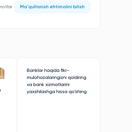
motlar
Ma'qullanish ehtimolini bilish
Banklar haqida fikr-
mulohazalaringizni qoldiring
va bank xizmatlarini
n
yaxshilashga hissa qo'shing