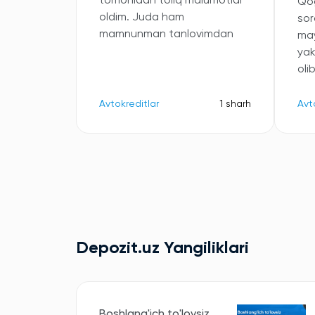
tomonidan toliq malumotlar
Qog
oldim. Juda ham
sor
mamnunman tanlovimdan
may
ya
oli
Avtokreditlar
1 sharh
Avt
Depozit.uz Yangiliklari
Boshlang'ich to'lovsiz