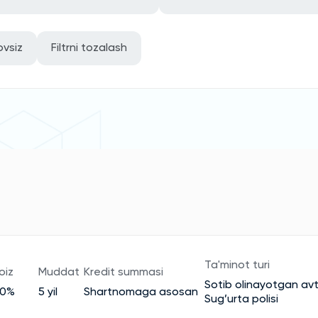
ovsiz
Filtrni tozalash
Ta'minot turi
oiz
Muddat
Kredit summasi
Sotib olinayotgan av
30%
5 yil
Shartnomaga asosan
Sug’urta polisi