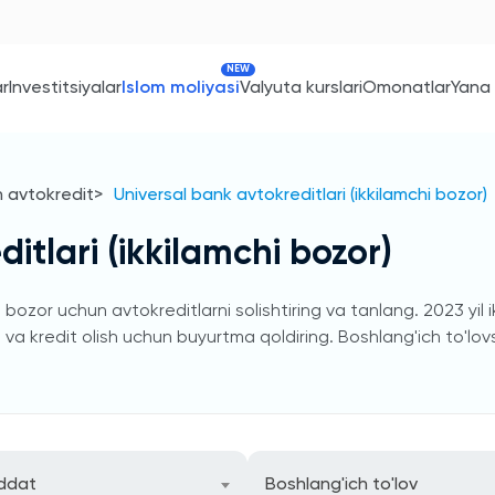
NEW
ar
Investitsiyalar
Islom moliyasi
Valyuta kurslari
Omonatlar
Yana
n avtokredit
Universal bank avtokreditlari (ikkilamchi bozor)
itlari (ikkilamchi bozor)
bozor uchun avtokreditlarni solishtiring va tanlang. 2023 yil 
va kredit olish uchun buyurtma qoldiring. Boshlang'ich to'lovsiz
ddat
Boshlang'ich to'lov