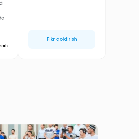
i.
da
Fikr qoldirish
harh