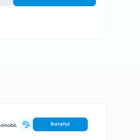
Batafsil
tomobil,