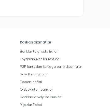
Boshqa xizmatlar
Banklar to'grisida fikrlar
Foydalanuvchilar reytingi
P2P kartadan kartaga pul o'tkazmalar
Savollar-javoblar
Ekspertlar fikri
O'zbekiston banklari
Banklarda valyuta kurslari
Mijozlar fikrlari