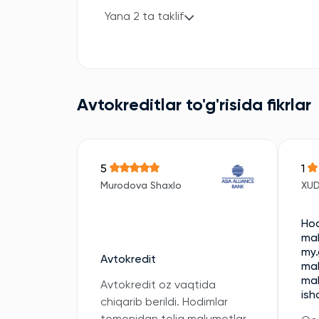
Yana 2 ta taklif
Avtokreditlar to'g'risida fikrlar
5
1
Murodova Shaxlo
XU
Hod
mal
my.
Avtokredit
mal
mal
Avtokredit oz vaqtida
ish
chiqarib berildi. Hodimlar