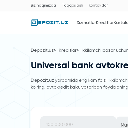
Biz haqimizda
Taqqoslash
Kontaktlar
Xizmatlar
Kreditlar
Kartal
Depozit.uz
Kreditlar
Ikkilamchi bozor uchu
Universal bank avtokred
Depozit.uz yordamida eng kam foizli ikkilamchi 
ko'ring, avtokredit kalkulyatoridan foydalaning 
Mu