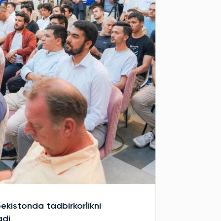
bekistonda tadbirkorlikni
adi