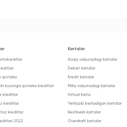
lar
Kartalar
vtokreditlar
Xorijiy valyutadagi kartalar
reditlari
Debet kartalar
li ipoteka
Kredit kartalar
chi bozorga ipoteka kreditlari
Milliy valyutadagi kartalar
z kreditlar
Virtual karta
z kreditlar
Yetkazib beriladigan kartalar
siz kreditlar
Keshbekli kartalar
editlari 2022
Overdraft kartalar