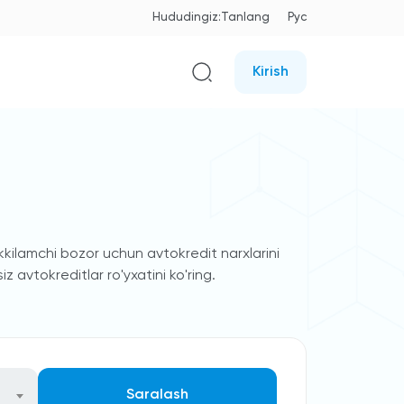
Hududingiz:
Tanlang
Рус
Kirish
ikkilamchi bozor uchun avtokredit narxlarini
 avtokreditlar ro'yxatini ko'ring.
Saralash