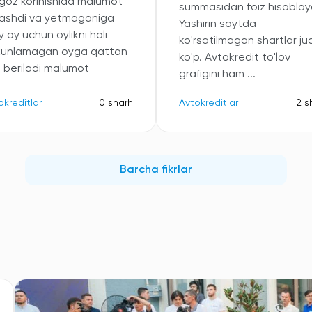
oz korinishida malumot
summasidan foiz hisoblayd
ashdi va yetmaganiga
Yashirin saytda
 oy uchun oylikni hali
ko'rsatilmagan shartlar ju
kunlamagan oyga qattan
ko'p. Avtokredit to'lov
b beriladi malumot
grafigini ham ...
okreditlar
0 sharh
Avtokreditlar
2 s
Barcha fikrlar