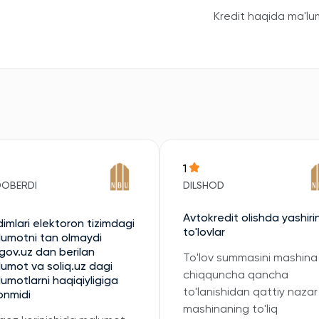
Kredit haqida ma'lu
1
DOBERDI
DILSHOD
Avtokredit olishda yashiri
imlari elektoron tizimdagi
to'lovlar
umotni tan olmaydi
gov.uz dan berilan
To'lov summasini mashina
umot va soliq.uz dagi
chiqquncha qancha
umotlarni haqiqiyligiga
to'lanishidan qattiy nazar
onmidi
mashinaning to'liq