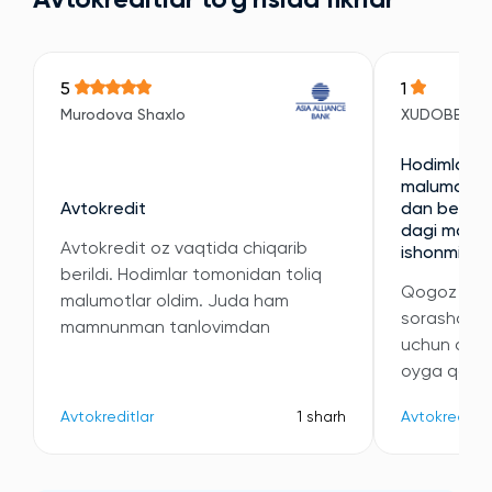
Avtokreditlar to'g'risida fikrlar
5
1
Murodova Shaxlo
XUDOBERDI
Hodimlari e
malumotni 
Avtokredit
dan berilan
dagi malumo
Avtokredit oz vaqtida chiqarib
ishonmidi
berildi. Hodimlar tomonidan toliq
Qogoz kori
malumotlar oldim. Juda ham
sorashdi v
mamnunman tanlovimdan
uchun oyli
oyga qatta
Avtokreditlar
1 sharh
Avtokreditla