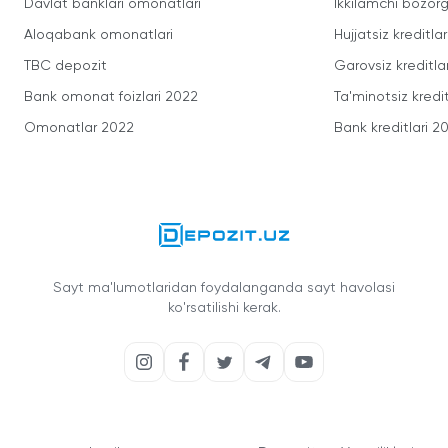
Davlat banklari omonatlari
Ikkilamchi bozorg
Aloqabank omonatlari
Hujjatsiz kreditlar
TBC depozit
Garovsiz kreditla
Bank omonat foizlari 2022
Ta'minotsiz kredit
Omonatlar 2022
Bank kreditlari 2
Sayt ma'lumotlaridan foydalanganda sayt havolasi
ko'rsatilishi kerak.