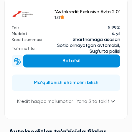
"Avtokredit Exclusive Avto 2.0"
1.0
5.99%
Foiz
4 yil
Muddat
Shartnomaga asosan
Kredit summasi
Sotib olinayotgan avtomobil,
Ta'minot turi
Sug’urta polisi
Batafsil
Ma'qullanish ehtimolini bilish
Kredit haqida ma'lumotlar
Yana 3 ta taklif