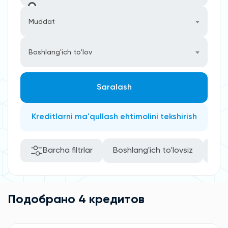
Muddat
Boshlang'ich to'lov
Saralash
Kreditlarni ma'qullash ehtimolini tekshirish
Barcha filtrlar
Boshlang'ich to'lovsiz
Filt
Подобрано 4 кредитов