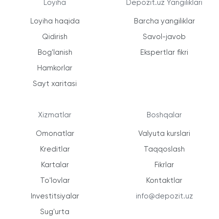
Loyiha
Depozit.uz Yangiliklari
Loyiha haqida
Barcha yangiliklar
Qidirish
Savol-javob
Bog'lanish
Ekspertlar fikri
Hamkorlar
Sayt xaritasi
Xizmatlar
Boshqalar
Omonatlar
Valyuta kurslari
Kreditlar
Taqqoslash
Kartalar
Fikrlar
To'lovlar
Kontaktlar
Investitsiyalar
info@depozit.uz
Sug'urta