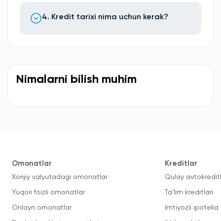
4. Kredit tarixi nima uchun kerak?
Nimalarni bilish muhim
Omonatlar
Kreditlar
Xorijiy valyutadagi omonatlar
Qulay avtokredit
Yuqori foizli omonatlar
Ta'lim kreditlari
Onlayn omonatlar
Imtiyozli ipoteka