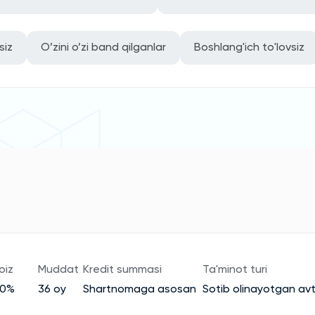
siz
O’zini o’zi band qilganlar
Boshlang'ich to'lovsiz
oiz
Muddat
Kredit summasi
Ta'minot turi
30%
36 oy
Shartnomaga asosan
Sotib olinayotgan av