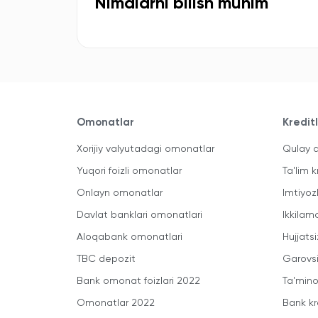
Nimalarni bilish muhim
Omonatlar
Kredit
Xorijiy valyutadagi omonatlar
Qulay a
Yuqori foizli omonatlar
Ta'lim k
Onlayn omonatlar
Imtiyoz
Davlat banklari omonatlari
Ikkilam
Aloqabank omonatlari
Hujjatsi
TBC depozit
Garovsi
Bank omonat foizlari 2022
Ta'minot
Omonatlar 2022
Bank kr