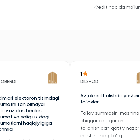
Kredit haqida ma'lu
1
DOBERDI
DILSHOD
Avtokredit olishda yashiri
imlari elektoron tizimdagi
to'lovlar
umotni tan olmaydi
gov.uz dan berilan
To'lov summasini mashina
umot va soliq.uz dagi
chiqquncha qancha
umotlarni haqiqiyligiga
to'lanishidan qattiy nazar
onmidi
mashinaning to'liq