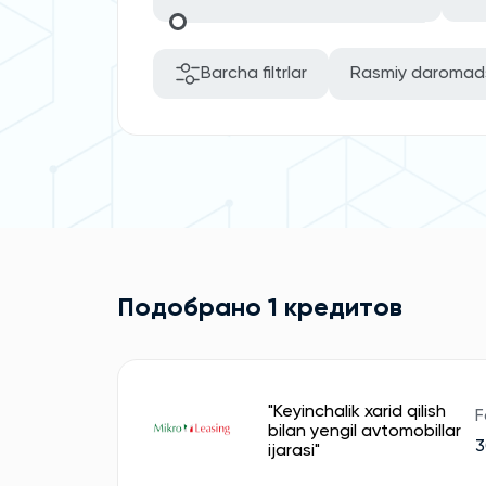
Barcha filtrlar
Rasmiy daromad
Подобрано 1 кредитов
"Keyinchalik xarid qilish
F
bilan yengil avtomobillar
ijarasi"