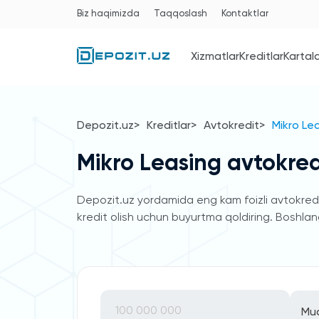
Biz haqimizda
Taqqoslash
Kontaktlar
Xizmatlar
Kreditlar
Kartal
Depozit.uz
Kreditlar
Avtokredit
Mikro Lea
Mikro Leasing avtokredi
Depozit.uz yordamida eng kam foizli avtokreditl
kredit olish uchun buyurtma qoldiring. Boshlang'
Mu