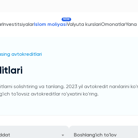
NEW
ar
Investitsiyalar
Islom moliyasi
Valyuta kurslari
Omonatlar
Yana
sing avtokreditlari
tlari
arni solishtiring va tanlang. 2023 yil avtokredit narxlarini ko
ich to'lovsiz avtokreditlar ro'yxatini ko'ring.
ddat
Boshlang'ich to'lov