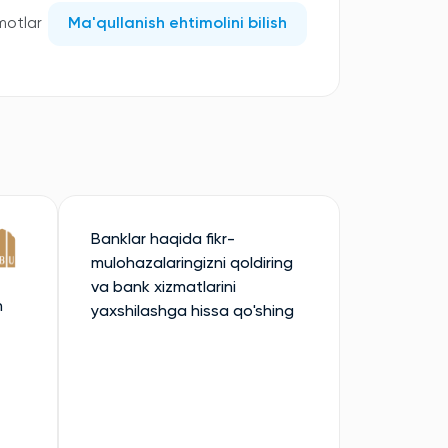
motlar
Ma'qullanish ehtimolini bilish
Banklar haqida fikr-
mulohazalaringizni qoldiring
va bank xizmatlarini
n
yaxshilashga hissa qo'shing