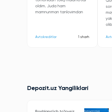
tomonidan toliq malumotlar
Qog
oldim. Juda ham
sor
mamnunman tanlovimdan
may
ya
oli
Avtokreditlar
1 sharh
Avt
Depozit.uz Yangiliklari
Boshlang'ich to'lovsiz