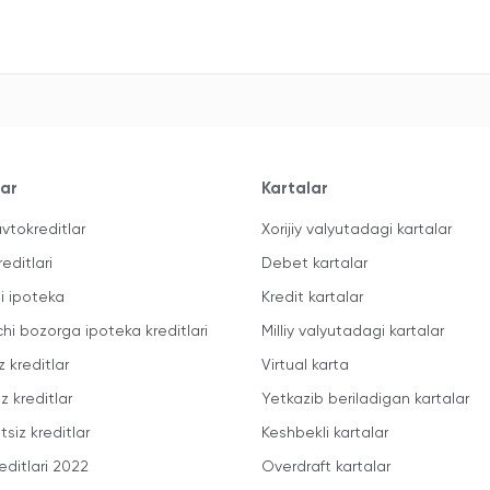
lar
Kartalar
vtokreditlar
Xorijiy valyutadagi kartalar
reditlari
Debet kartalar
li ipoteka
Kredit kartalar
chi bozorga ipoteka kreditlari
Milliy valyutadagi kartalar
z kreditlar
Virtual karta
z kreditlar
Yetkazib beriladigan kartalar
siz kreditlar
Keshbekli kartalar
editlari 2022
Overdraft kartalar