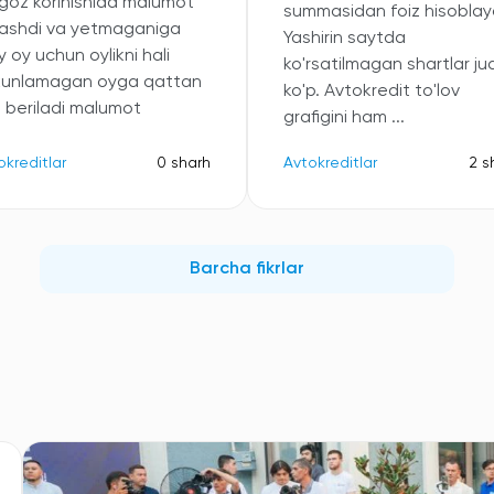
oz korinishida malumot
summasidan foiz hisoblayd
ashdi va yetmaganiga
Yashirin saytda
 oy uchun oylikni hali
ko'rsatilmagan shartlar ju
kunlamagan oyga qattan
ko'p. Avtokredit to'lov
b beriladi malumot
grafigini ham ...
okreditlar
0 sharh
Avtokreditlar
2 s
Barcha fikrlar