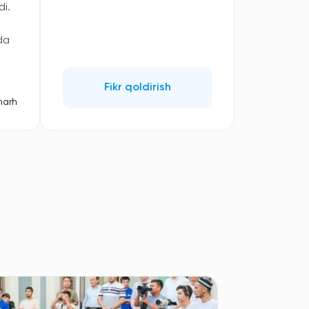
i.
da
Fikr qoldirish
harh