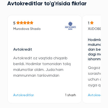
Avtokreditlar to'g'risida fikrlar
5
1
Murodova Shaxlo
XUDOBERDI
Hodimlari e
malumotni 
Avtokredit
dan berilan
dagi malumo
Avtokredit oz vaqtida chiqarib
ishonmidi
berildi. Hodimlar tomonidan toliq
Qogoz kori
malumotlar oldim. Juda ham
sorashdi v
mamnunman tanlovimdan
uchun oyli
oyga qatta
Avtokreditlar
1 sharh
Avtokreditla