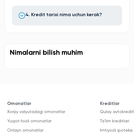
4. Kredit tarixi nima uchun kerak?
Nimalarni bilish muhim
Omonatlar
Kreditlar
Xorijiy valyutadagi omonatlar
Qulay avtokredit
Yuqori foizli omonatlar
Ta'lim kreditlari
Onlayn omonatlar
Imtiyozli ipoteka