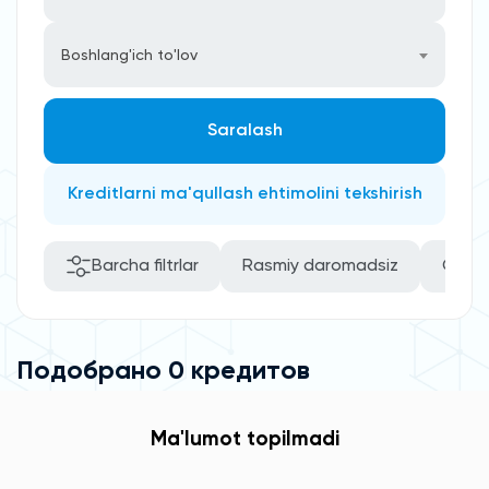
Boshlang'ich to'lov
Saralash
Kreditlarni ma'qullash ehtimolini tekshirish
Barcha filtrlar
Rasmiy daromadsiz
O’zini
Подобрано 0 кредитов
Ma'lumot topilmadi