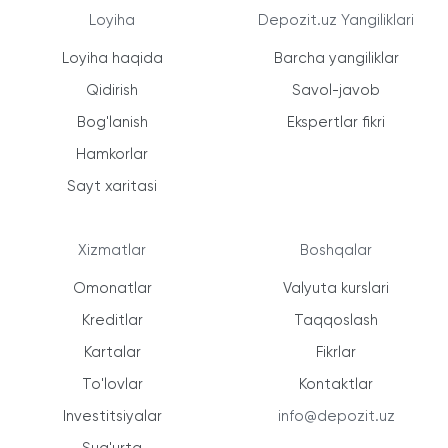
Loyiha
Depozit.uz Yangiliklari
Loyiha haqida
Barcha yangiliklar
Qidirish
Savol-javob
Bog'lanish
Ekspertlar fikri
Hamkorlar
Sayt xaritasi
Xizmatlar
Boshqalar
Omonatlar
Valyuta kurslari
Kreditlar
Taqqoslash
Kartalar
Fikrlar
To'lovlar
Kontaktlar
Investitsiyalar
info@depozit.uz