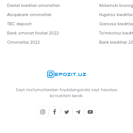
Davlat banklari omonatlari
Ikkilamchi bozorg
Aloqabank omonatlari
Hujjatsiz kreditlar
TBC depozit
Garovsiz kreditla
Bank omonat foizlari 2022
Ta'minotsiz kredit
Omonatlar 2022
Bank kreditlari 2
Sayt ma'lumotlaridan foydalanganda sayt havolasi
ko'rsatilishi kerak.