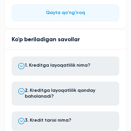
Qayta qo'ng'iroq
Ko'p beriladigan savollar
1. Kreditga layoqatlilik nima?
2. Kreditga layoqatlilik qanday
baholanadi?
3. Kredit tarixi nima?