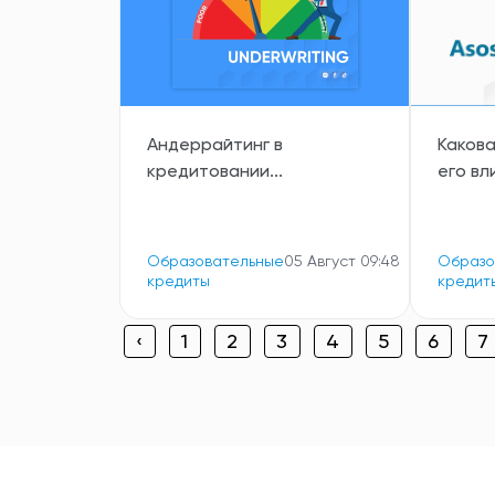
Андеррайтинг в
Какова
кредитовании...
его вл
Образовательные
05 Август 09:48
Образо
кредиты
кредит
‹
1
2
3
4
5
6
7