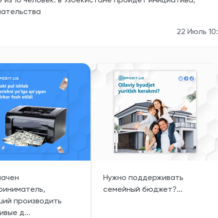
 из 10 человек: в Узбекистане пройдет инициатива,
мательства
22 Июль 10
лачен
Нужно поддерживать
риниматель,
семейный бюджет?...
ший производить
вые д...