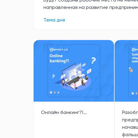
Будут созданы рабочие места не менее
направленная на развитие предприни
Тема дня
Онлайн банкинг?!...
Разоб
предп
начав
фальши