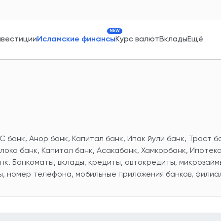
NEW
нвестиции
Исламские финансы
Курс валют
Вклады
Ещё
С банк, Анор банк, Капитал банк, Ипак йули банк, Траст б
лока банк, Капитал банк, Асакабанк, Хамкорбанк, Ипотека
нк. Банкоматы, вклады, кредиты, автокредиты, микрозайм
ы, номер телефона, мобильные приложения банков, филиал