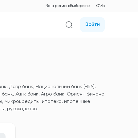
Ваш регион:
Выберите
O'zb
Войти
анк, Давр банк, Национальный банк (НБУ),
 банк, Халк банк, Агро банк, Ориент финанс
ы, микрокредиты, ипотека, ипотечные
ы, руководство.