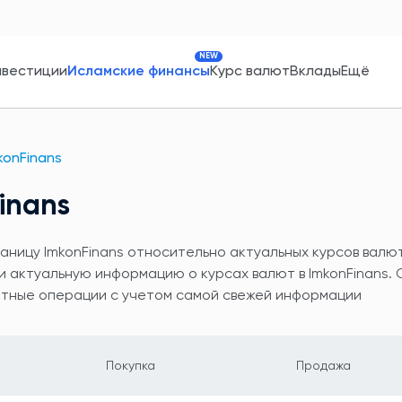
NEW
нвестиции
Исламские финансы
Курс валют
Вклады
Ещё
konFinans
inans
ицу ImkonFinans относительно актуальных курсов валют 
актуальную информацию о курсах валют в ImkonFinans. 
ютные операции с учетом самой свежей информации
Покупка
Продажа