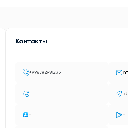
Контакты
+998782981235
in
ht
-
-