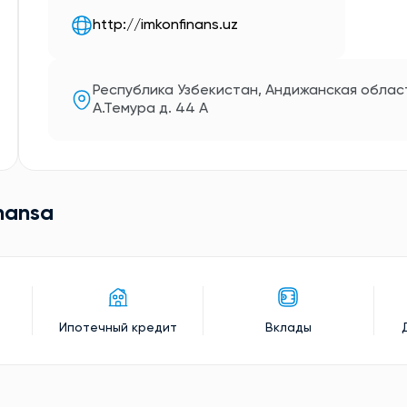
http://imkonfinans.uz
Республика Узбекистан, Андижанская област
А.Темура д. 44 А
nansa
Ипотечный кредит
Вклады