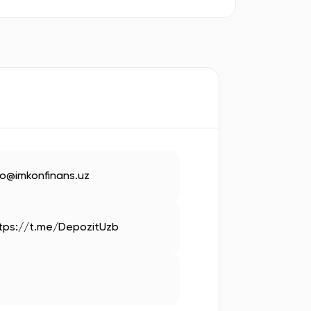
fo@imkonfinans.uz
tps://t.me/DepozitUzb