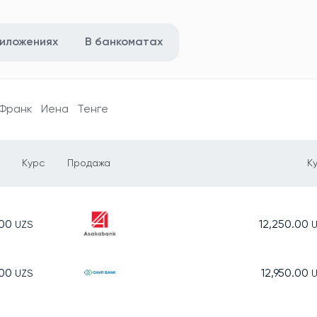
риложениях
В банкоматах
Франк
Иена
Тенге
Курс
Продажа
К
.00
12,250.00
UZS
.00
12,950.00
UZS