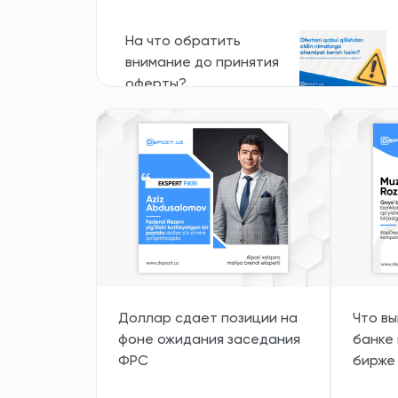
На что обратить
внимание до принятия
оферты?
Лента новостей
17:16
Все новости
Доллар сдает позиции на
Что вы
фоне ожидания заседания
банке 
ФРС
бирже