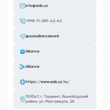
info@aab.uz
+998-71-289-42-42
@asiaalliancebank
Alliance
Alliance
https://www.aab.uz/ru/
100047, г. Ташкент, Яшнободский
район, ул. Махтумкули, 2А