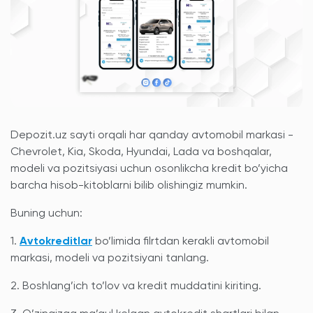
Depozit.uz sayti orqali har qanday avtomobil markasi -
Chevrolet, Kia, Skoda, Hyundai, Lada va boshqalar,
modeli va pozitsiyasi uchun osonlikcha kredit bo’yicha
barcha hisob-kitoblarni bilib olishingiz mumkin.
Buning uchun:
1.
Avtokreditlar
bo’limida filrtdan kerakli avtomobil
markasi, modeli va pozitsiyani tanlang.
2. Boshlang’ich to’lov va kredit muddatini kiriting.