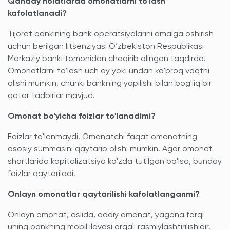
Qanday holatlarda omonatlarni to'lash
kafolatlanadi?
Tijorat bankining bank operatsiyalarini amalga oshirish
uchun berilgan litsenziyasi O‘zbekiston Respublikasi
Markaziy banki tomonidan chaqirib olingan taqdirda.
Omonatlarni to'lash uch oy yoki undan ko'proq vaqtni
olishi mumkin, chunki bankning yopilishi bilan bog'liq bir
qator tadbirlar mavjud.
Omonat bo'yicha foizlar to'lanadimi?
Foizlar to'lanmaydi. Omonatchi faqat omonatning
asosiy summasini qaytarib olishi mumkin. Agar omonat
shartlarida kapitalizatsiya ko'zda tutilgan bo'lsa, bunday
foizlar qaytariladi.
Onlayn omonatlar qaytarilishi kafolatlanganmi?
Onlayn omonat, aslida, oddiy omonat, yagona farqi
uning bankning mobil ilovasi orqali rasmiylashtirilishidir.