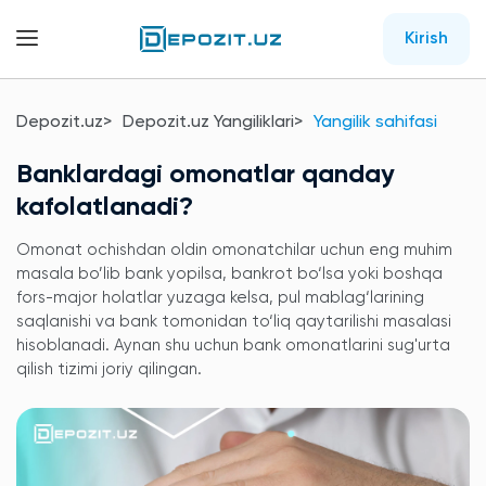
Kirish
Depozit.uz
Depozit.uz Yangiliklari
Yangilik sahifasi
Banklardagi omonatlar qanday
kafolatlanadi?
Omonat ochishdan oldin omonatchilar uchun eng muhim
masala bo’lib bank yopilsa, bankrot bo‘lsa yoki boshqa
fors-major holatlar yuzaga kelsa, pul mablag‘larining
saqlanishi va bank tomonidan to‘liq qaytarilishi masalasi
hisoblanadi. Aynan shu uchun bank omonatlarini sug'urta
qilish tizimi joriy qilingan.