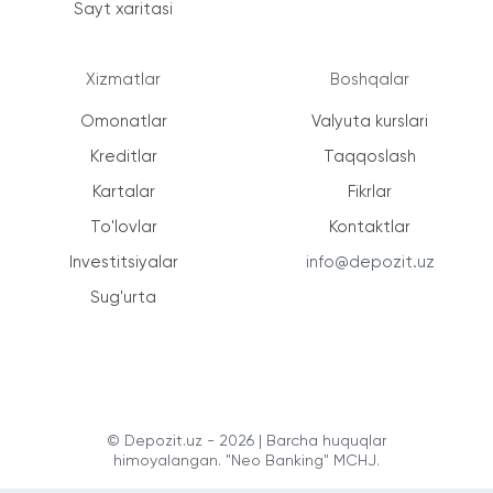
Sayt xaritasi
Xizmatlar
Boshqalar
Omonatlar
Valyuta kurslari
Kreditlar
Taqqoslash
Kartalar
Fikrlar
To'lovlar
Kontaktlar
Investitsiyalar
info@depozit.uz
Sug'urta
© Depozit.uz - 2026 | Barcha huquqlar
himoyalangan. "Neo Banking" MCHJ.