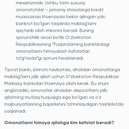
mexanizmidir. Ushbu tizim xususiy
omonatchilar – jismoniy shaxslarga kredit
muassasasi litsenziyasi bekor qilingan yoki
bankrot bo'lgan taqdirda mablag'larni
qaytarib olish imkonini beradi. Buning
qonunchilik asosi bo’lib O‘zbekiston
Respublikasining “Fuqarolarning banklardagi
omonatlarini himoyalash kafolatlari
to‘g‘risida”gi qonuni hisoblanadi.
Tijorat banki, birinchi navbatda, aholidan omonatlarga
mablag‘larni jalb qilish uchun O‘zbekiston Respublikasi
Markaziy bankidan litsenziya olishi kerak. Bu shuni
anglatadiki, omonatlar aholidan depozitlarni jalb
qilishning mutlaq huquqiga ega bo'lgan va o'z
majburiyatlarining bajarilishini ta'minlaydigan tashkilotda
saqlanadi.
Omonatlarni himoya qilishga kim kafolat beradi?