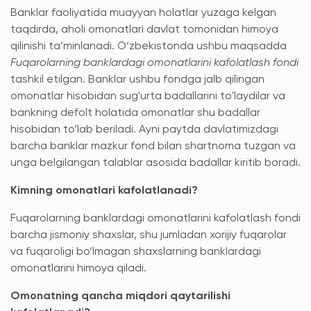
Banklar faoliyatida muayyan holatlar yuzaga kelgan
taqdirda, aholi omonatlari davlat tomonidan himoya
qilinishi ta’minlanadi. O‘zbekistonda ushbu maqsadda
Fuqarolarning banklardagi omonatlarini kafolatlash fondi
tashkil etilgan. Banklar ushbu fondga jalb qilingan
omonatlar hisobidan sug'urta badallarini to'laydilar va
bankning defolt holatida omonatlar shu badallar
hisobidan to’lab beriladi. Ayni paytda davlatimizdagi
barcha banklar mazkur fond bilan shartnoma tuzgan va
unga belgilangan talablar asosida badallar kiritib boradi.
Kimning omonatlari kafolatlanadi?
Fuqarolarning banklardagi omonatlarini kafolatlash fondi
barcha jismoniy shaxslar, shu jumladan xorijiy fuqarolar
va fuqaroligi bo‘lmagan shaxslarning banklardagi
omonatlarini himoya qiladi.
Omonatning qancha miqdori qaytarilishi