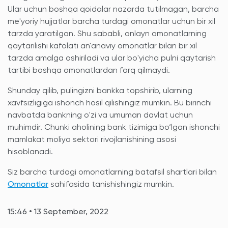
Ular uchun boshqa qoidalar nazarda tutilmagan, barcha
me'yoriy hujjatlar barcha turdagi omonatlar uchun bir xil
tarzda yaratilgan. Shu sababli, onlayn omonatlarning
qaytarilishi kafolati an'anaviy omonatlar bilan bir xil
tarzda amalga oshiriladi va ular bo'yicha pulni qaytarish
tartibi boshqa omonatlardan farq qilmaydi.
Shunday qilib, pulingizni bankka topshirib, ularning
xavfsizligiga ishonch hosil qilishingiz mumkin. Bu birinchi
navbatda bankning o'zi va umuman davlat uchun
muhimdir. Chunki aholining bank tizimiga bo‘lgan ishonchi
mamlakat moliya sektori rivojlanishining asosi
hisoblanadi.
Siz barcha turdagi omonatlarning batafsil shartlari bilan
Omonatlar
sahifasida tanishishingiz mumkin.
15:46 • 13 September, 2022