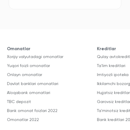
Omonatlar
Kreditlar
Xorijiy valyutadagi omonatlar
Qulay avtokredit
Yuqori foizli omonatlar
Ta'lim kreditlari
Onlayn omonatlar
Imtiyozli ipoteka
Davlat banklari omonatlari
Ikkilamchi bozorg
Aloqabank omonatlari
Hujjatsiz kreditlar
TBC depozit
Garovsiz kreditla
Bank omonat foizlari 2022
Ta'minotsiz kredit
Omonatlar 2022
Bank kreditlari 2