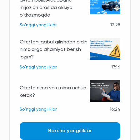
avtomobili: AloqaBank
mijozlari orasida aksiya
o’tkazmoqda
So'nggi yangiliklar
12:28
Ofertani qabul qilishdan oldin
nimalarga ahamiyat berish
lozim?
So'nggi yangiliklar
17:16
Oferta nima va u nima uchun
kerak?
So'nggi yangiliklar
16:24
Barcha yangiliklar