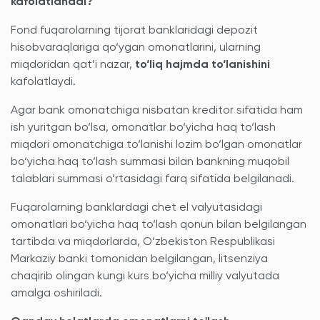
kafolatlanadi?
Fond fuqarolarning tijorat banklaridagi depozit
hisobvaraqlariga qo‘ygan omonatlarini, ularning
miqdoridan qat’i nazar,
to‘liq hajmda to‘lanishini
kafolatlaydi.
Agar bank omonatchiga nisbatan kreditor sifatida ham
ish yuritgan bo‘lsa, omonatlar bo‘yicha haq to‘lash
miqdori omonatchiga to‘lanishi lozim bo‘lgan omonatlar
bo‘yicha haq to‘lash summasi bilan bankning muqobil
talablari summasi o‘rtasidagi farq sifatida belgilanadi.
Fuqarolarning banklardagi chet el valyutasidagi
omonatlari bo‘yicha haq to‘lash qonun bilan belgilangan
tartibda va miqdorlarda, O‘zbekiston Respublikasi
Markaziy banki tomonidan belgilangan, litsenziya
chaqirib olingan kungi kurs bo‘yicha milliy valyutada
amalga oshiriladi.