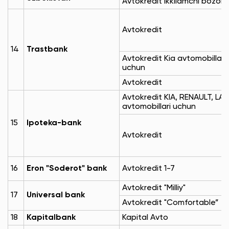
Avtokredit ikkilamchi bozor
Avtokredit
14
Trastbank
Avtokredit Kia avtomobillari
uchun
Avtokredit
Avtokredit KIA, RENAULT, LA
avtomobillari uchun
15
Ipoteka-bank
Avtokredit
16
Eron "Soderot" bank
Avtokredit 1-7
Avtokredit "Milliy"
17
Universal bank
Avtokredit "Comfortable”
18
Kapitalbank
Kapital Avto