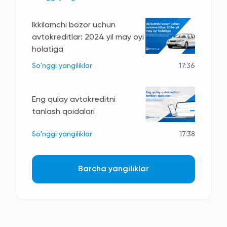
Ikkilamchi bozor uchun
avtokreditlar: 2024 yil may oyi
holatiga
So'nggi yangiliklar
17:36
Eng qulay avtokreditni
tanlash qoidalari
So'nggi yangiliklar
17:38
Barcha yangiliklar