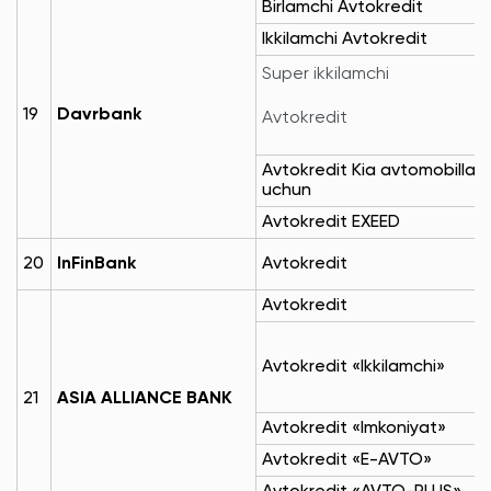
Birlamchi Avtokredit
Ikkilamchi Avtokredit
Super ikkilamchi
19
Davrbank
Avtokredit
Avtokredit Kia avtomobillari
uchun
Avtokredit EXEED
20
InFinBank
Avtokredit
Avtokredit
Avtokredit «Ikkilamchi»
21
ASIA ALLIANCE BANK
Avtokredit «Imkoniyat»
Avtokredit «E-AVTO»