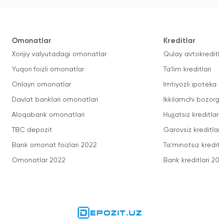
Omonatlar
Kreditlar
Xorijiy valyutadagi omonatlar
Qulay avtokredit
Yuqori foizli omonatlar
Ta'lim kreditlari
Onlayn omonatlar
Imtiyozli ipoteka
Davlat banklari omonatlari
Ikkilamchi bozorg
Aloqabank omonatlari
Hujjatsiz kreditlar
TBC depozit
Garovsiz kreditla
Bank omonat foizlari 2022
Ta'minotsiz kredit
Omonatlar 2022
Bank kreditlari 2