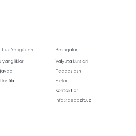
t.uz Yangiliklari
Boshqalar
 yangiliklar
Valyuta kurslari
-javob
Taqqoslash
lar fikri
Fikrlar
Kontaktlar
info@depozit.uz