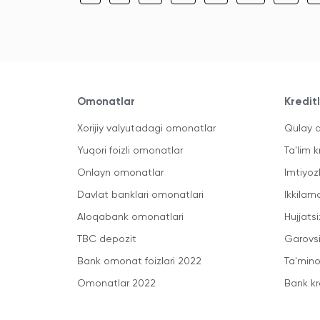
Omonatlar
Kredit
Xorijiy valyutadagi omonatlar
Qulay a
Yuqori foizli omonatlar
Ta'lim k
Onlayn omonatlar
Imtiyoz
Davlat banklari omonatlari
Ikkilam
Aloqabank omonatlari
Hujjatsi
TBC depozit
Garovsi
Bank omonat foizlari 2022
Ta'minot
Omonatlar 2022
Bank kr