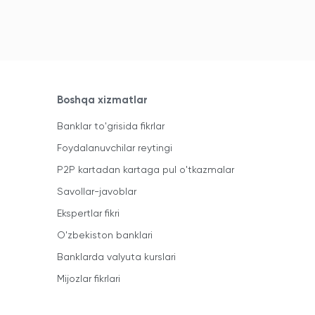
Boshqa xizmatlar
Banklar to'grisida fikrlar
Foydalanuvchilar reytingi
P2P kartadan kartaga pul o'tkazmalar
Savollar-javoblar
Ekspertlar fikri
O'zbekiston banklari
Banklarda valyuta kurslari
Mijozlar fikrlari