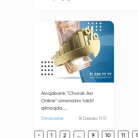
Aloqabank "Chorak Asr
Online" omonatini taklif
qilmoqda....
Omonatlar
16 Dekabr 11:17
‹
1
2
...
9
10
11