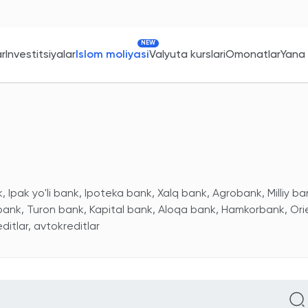
NEW
ar
Investitsiyalar
Islom moliyasi
Valyuta kurslari
Omonatlar
Yana
 Ipak yo'li bank, Ipoteka bank, Xalq bank, Agrobank, Milliy ba
 bank, Turon bank, Kapital bank, Aloqa bank, Hamkorbank, Ori
itlar, avtokreditlar