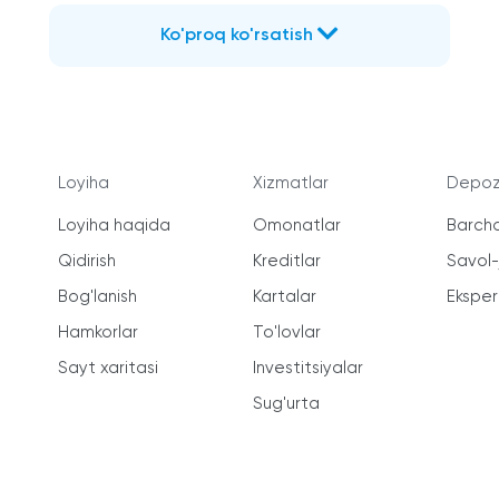
Ko'proq ko'rsatish
Loyiha
Xizmatlar
Depozi
Loyiha haqida
Omonatlar
Barcha
Qidirish
Kreditlar
Savol
Bog'lanish
Kartalar
Ekspert
Hamkorlar
To'lovlar
Sayt xaritasi
Investitsiyalar
Sug'urta