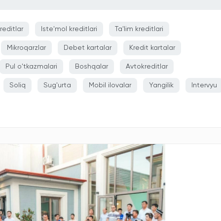
reditlar
Iste'mol kreditlari
Ta'lim kreditlari
Mikroqarzlar
Debet kartalar
Kredit kartalar
Pul o'tkazmalari
Boshqalar
Avtokreditlar
Soliq
Sug'urta
Mobil ilovalar
Yangilik
Intervyu