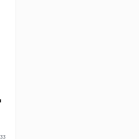
a
:33