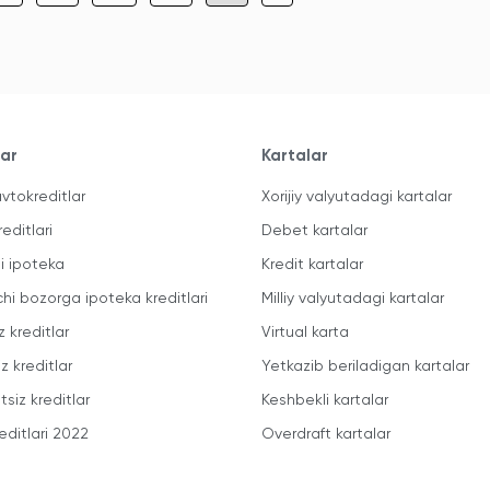
lar
Kartalar
vtokreditlar
Xorijiy valyutadagi kartalar
reditlari
Debet kartalar
li ipoteka
Kredit kartalar
chi bozorga ipoteka kreditlari
Milliy valyutadagi kartalar
z kreditlar
Virtual karta
z kreditlar
Yetkazib beriladigan kartalar
siz kreditlar
Keshbekli kartalar
editlari 2022
Overdraft kartalar