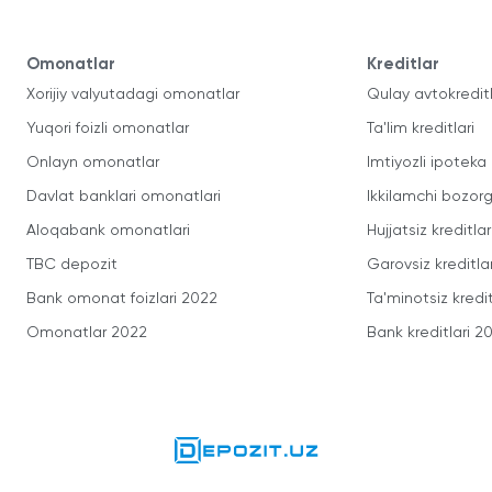
Omonatlar
Kreditlar
Xorijiy valyutadagi omonatlar
Qulay avtokredit
Yuqori foizli omonatlar
Ta'lim kreditlari
Onlayn omonatlar
Imtiyozli ipoteka
Davlat banklari omonatlari
Ikkilamchi bozorg
Aloqabank omonatlari
Hujjatsiz kreditlar
TBC depozit
Garovsiz kreditla
Bank omonat foizlari 2022
Ta'minotsiz kredit
Omonatlar 2022
Bank kreditlari 2