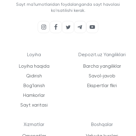
Sayt ma'lumotlaridan foydalanganda sayt havolasi
ko'rsatilishi kerak.
Loyiha
Depozit.uz Yangiliklari
Loyiha haqida
Barcha yangiliklar
Qidirish
Savol-javob
Bog'lanish
Ekspertlar fikri
Hamkorlar
Sayt xaritasi
Xizmatlar
Boshqalar