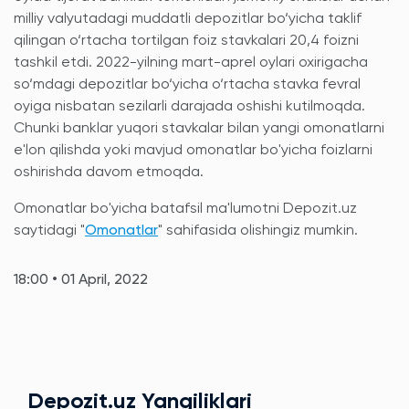
milliy valyutadagi muddatli depozitlar bo‘yicha taklif
qilingan o‘rtacha tortilgan foiz stavkalari 20,4 foizni
tashkil etdi. 2022-yilning mart-aprel oylari oxirigacha
so‘mdagi depozitlar bo‘yicha o‘rtacha stavka fevral
oyiga nisbatan sezilarli darajada oshishi kutilmoqda.
Chunki banklar yuqori stavkalar bilan yangi omonatlarni
e'lon qilishda yoki mavjud omonatlar bo'yicha foizlarni
oshirishda davom etmoqda.
Omonatlar bo'yicha batafsil ma'lumotni Depozit.uz
saytidagi "
Omonatlar
" sahifasida olishingiz mumkin.
18:00 • 01 April, 2022
Depozit.uz Yangiliklari