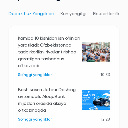
Depozit.uz Yangiliklari
Kun yangiligi
Ekspertlar fikri
Kamida 10 kishidan ish o‘rinlari
yaratiladi: O‘zbekistonda
tadbirkorlikni rivojlantirishga
qaratilgan tashabbus
o‘tkaziladi
So'nggi yangiliklar
10:33
Bosh sovrin Jetour Dashing
avtomobili: AloqaBank
mijozlari orasida aksiya
o’tkazmoqda
So'nggi yangiliklar
12:28