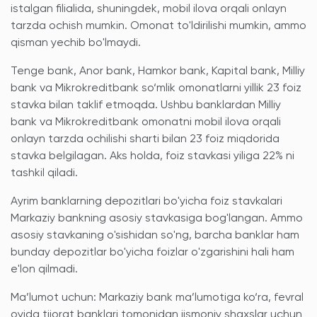
istalgan filialida, shuningdek, mobil ilova orqali onlayn
tarzda ochish mumkin. Omonat to'ldirilishi mumkin, ammo
qisman yechib bo'lmaydi.
Tenge bank, Anor bank, Hamkor bank, Kapital bank, Milliy
bank va Mikrokreditbank so‘mlik omonatlarni yillik 23 foiz
stavka bilan taklif etmoqda. Ushbu banklardan Milliy
bank va Mikrokreditbank omonatni mobil ilova orqali
onlayn tarzda ochilishi sharti bilan 23 foiz miqdorida
stavka belgilagan. Aks holda, foiz stavkasi yiliga 22% ni
tashkil qiladi.
Ayrim banklarning depozitlari bo'yicha foiz stavkalari
Markaziy bankning asosiy stavkasiga bog'langan. Ammo
asosiy stavkaning o'sishidan so'ng, barcha banklar ham
bunday depozitlar bo'yicha foizlar o'zgarishini hali ham
e'lon qilmadi.
Ma’lumot uchun: Markaziy bank ma’lumotiga ko‘ra, fevral
oyida tijorat banklari tomonidan jismoniy shaxslar uchun