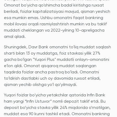
Omonat bo'yicha qo'shimcha badal kiritishga ruxsat
beriladi, foizlar kapitalizatsiyasi mavjud, qisman yeshich
esa mumkin emas. Ushbu omonatni faqat bankning
mobil ilovasi orqali rasmiylashtirish mumkin va bu taklif
muddati cheklangan va 2022-yilning 10-apreligacha
amal qiladi.
Shuningdek, Davr Bank omonatni to'liq muddat saqlash
sharti bilan 13 oy muddatga, foiz stavkasi yillik 27%
gacha bo'lgan "Yuqori Plus" muddatli onlayn-omonatini
e'lon qildi. Omonat qisqaroq muddat saqlangan
taqdirda foizlar ancha pastroq bo'ladi. Omonatni
to'ldirish dastlabki uch oy davomida ruxsat etiladi,
qisman yechib olishga yo'l qo'yilmaydi.
Yuqori foizlar bo'yicha yetakchilar qatorida Infin Bank
ham yangi “Infin Ustuvor” nomli depozit taklif etdi. Bu
deposit bo’yicha stavka yillik 24% miqdorida o’rnatilgan,
muddat esa 90 kunni tashkil etadi. Omonatni bankning