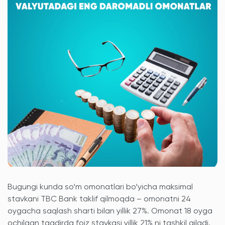
Bugungi kunda so‘m omonatlari bo‘yicha maksimal
stavkani TBC Bank taklif qilmoqda – omonatni 24
oygacha saqlash sharti bilan yillik 27%. Omonat 18 oyga
ochilgan taqdirda foiz stavkasi yillik 21% ni tashkil qiladi.