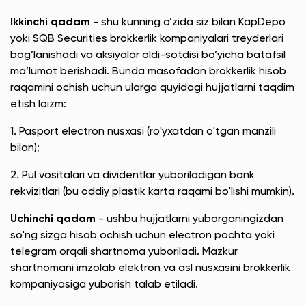
Ikkinchi qadam
- shu kunning o’zida siz bilan KapDepo
yoki SQB Securities brokkerlik kompaniyalari treyderlari
bog’lanishadi va aksiyalar oldi-sotdisi bo’yicha batafsil
ma’lumot berishadi. Bunda masofadan brokkerlik hisob
raqamini ochish uchun ularga quyidagi hujjatlarni taqdim
etish loizm:
1. Pasport electron nusxasi (ro'yxatdan o'tgan manzili
bilan);
2. Pul vositalari va dividentlar yuboriladigan bank
rekvizitlari (bu oddiy plastik karta raqami bo'lishi mumkin).
Uchinchi qadam
- ushbu hujjatlarni yuborganingizdan
so'ng sizga hisob ochish uchun electron pochta yoki
telegram orqali shartnoma yuboriladi. Mazkur
shartnomani imzolab elektron va asl nusxasini brokkerlik
kompaniyasiga yuborish talab etiladi.