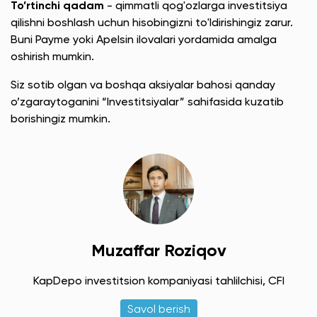
To’rtinchi qadam
- qimmatli qog'ozlarga investitsiya
qilishni boshlash uchun hisobingizni to'ldirishingiz zarur.
Buni Payme yoki Apelsin ilovalari yordamida amalga
oshirish mumkin.
Siz sotib olgan va boshqa aksiyalar bahosi qanday
o’zgaraytoganini “Investitsiyalar” sahifasida kuzatib
borishingiz mumkin.
Muzaffar Roziqov
KapDepo investitsion kompaniyasi tahlilchisi, CFI
Savol berish