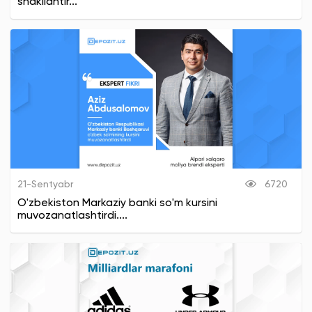
shakllantir...
21-Sentyabr
6720
O'zbekiston Markaziy banki so'm kursini
muvozanatlashtirdi....