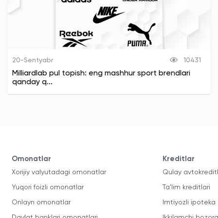
20-Sentyabr
10431
Milliardlab pul topish: eng mashhur sport brendlari
qanday q...
Omonatlar
Kreditlar
Xorijiy valyutadagi omonatlar
Qulay avtokredit
Yuqori foizli omonatlar
Ta'lim kreditlari
Onlayn omonatlar
Imtiyozli ipoteka
Davlat banklari omonatlari
Ikkilamchi bozorg