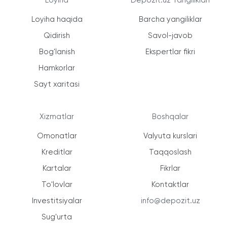
Loyiha
Depozit.uz Yangiliklari
Loyiha haqida
Barcha yangiliklar
Qidirish
Savol-javob
Bog'lanish
Ekspertlar fikri
Hamkorlar
Sayt xaritasi
Xizmatlar
Boshqalar
Omonatlar
Valyuta kurslari
Kreditlar
Taqqoslash
Kartalar
Fikrlar
To'lovlar
Kontaktlar
Investitsiyalar
info@depozit.uz
Sug'urta