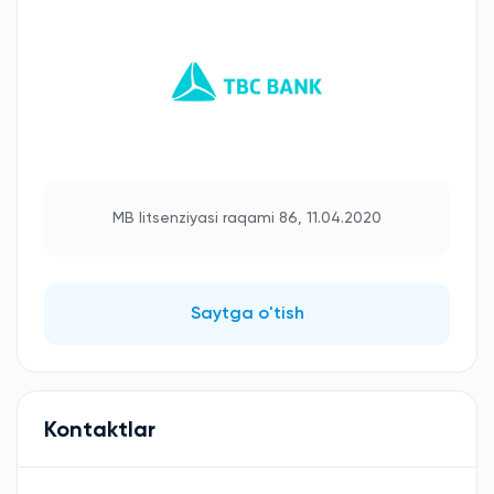
MB litsenziyasi raqami 86, 11.04.2020
Saytga o'tish
Kontaktlar