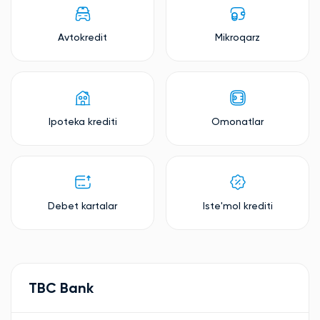
Avtokredit
Mikroqarz
Ipoteka krediti
Omonatlar
Debet kartalar
Iste'mol krediti
TBC Bank