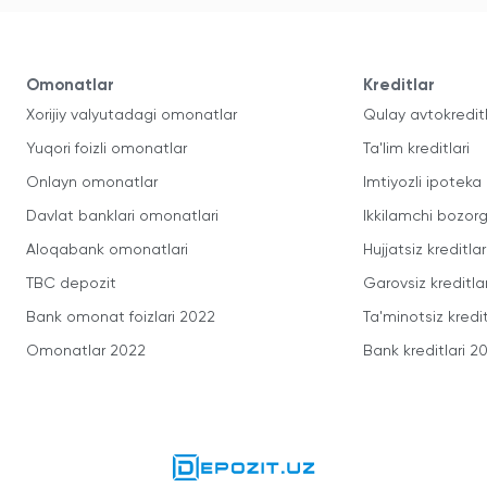
Omonatlar
Kreditlar
Xorijiy valyutadagi omonatlar
Qulay avtokredit
Yuqori foizli omonatlar
Ta'lim kreditlari
Onlayn omonatlar
Imtiyozli ipoteka
Davlat banklari omonatlari
Ikkilamchi bozorg
Aloqabank omonatlari
Hujjatsiz kreditlar
TBC depozit
Garovsiz kreditla
Bank omonat foizlari 2022
Ta'minotsiz kredit
Omonatlar 2022
Bank kreditlari 2