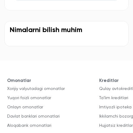
Nimalarni bilish muhim
Omonatlar
Kreditlar
Xorijiy valyutadagi omonatlar
Qulay avtokredit
Yuqori foizli omonatlar
Ta'lim kreditlari
Onlayn omonatlar
Imtiyozli ipoteka
Davlat banklari omonatlari
Ikkilamchi bozorg
Aloqabank omonatlari
Hujjatsiz kreditlar