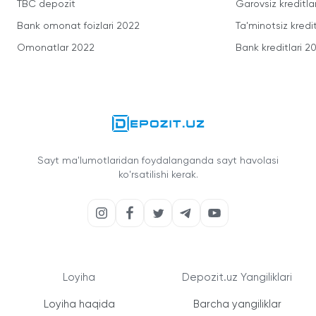
TBC depozit
Garovsiz kreditla
Bank omonat foizlari 2022
Ta'minotsiz kredit
Omonatlar 2022
Bank kreditlari 2
Sayt ma'lumotlaridan foydalanganda sayt havolasi
ko'rsatilishi kerak.
Loyiha
Depozit.uz Yangiliklari
Loyiha haqida
Barcha yangiliklar