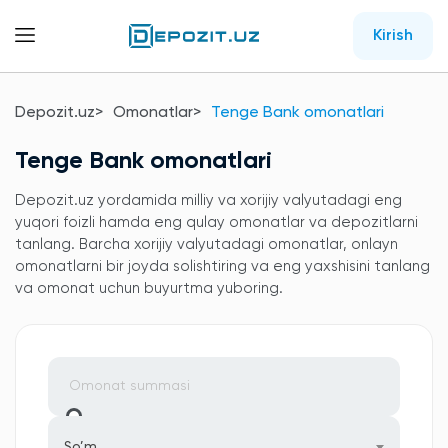
Kirish
Depozit.uz
Omonatlar
Tenge Bank omonatlari
Tenge Bank omonatlari
Depozit.uz yordamida milliy va xorijiy valyutadagi eng
yuqori foizli hamda eng qulay omonatlar va depozitlarni
tanlang. Barcha xorijiy valyutadagi omonatlar, onlayn
omonatlarni bir joyda solishtiring va eng yaxshisini tanlang
va omonat uchun buyurtma yuboring.
So’m