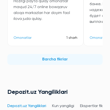
Hozirgi payta qulay omonatlar
банке. Выб
mavjud 24/7 online bowqaruv
надежность
aloqa markazlari har doyim faol
будет ста
ilova juda qulay.
выплачива
Omonatlar
1 sharh
Omonatlar
Barcha fikrlar
Depozit.uz Yangiliklari
Depozit.uz Yangiliklari
Kun yangiligi
Ekspertlar fikri