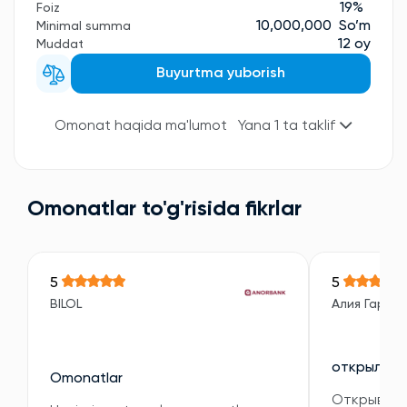
19%
Foiz
10,000,000 So’m
Minimal summa
12 oy
Muddat
Buyurtma yuborish
Omonat haqida ma'lumot
Yana 1 ta taklif
Omonatlar to'g'risida fikrlar
5
5
BILOL
Алия Гарип
открыла в
Omonatlar
Открывала