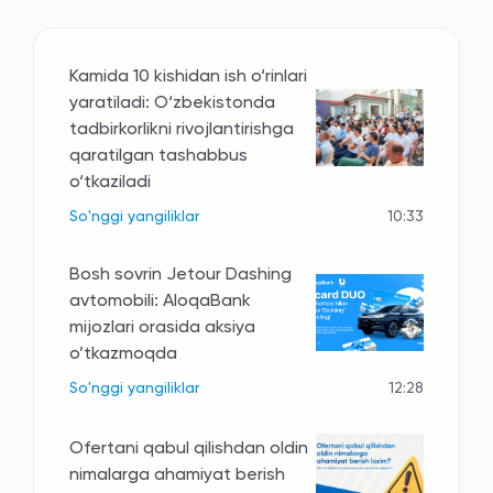
Kamida 10 kishidan ish o‘rinlari
yaratiladi: O‘zbekistonda
tadbirkorlikni rivojlantirishga
qaratilgan tashabbus
o‘tkaziladi
So'nggi yangiliklar
10:33
Bosh sovrin Jetour Dashing
avtomobili: AloqaBank
mijozlari orasida aksiya
o’tkazmoqda
So'nggi yangiliklar
12:28
Ofertani qabul qilishdan oldin
nimalarga ahamiyat berish