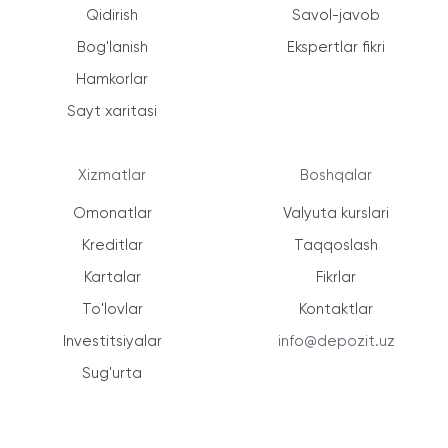
Qidirish
Savol-javob
Bog'lanish
Ekspertlar fikri
Hamkorlar
Sayt xaritasi
Xizmatlar
Boshqalar
Omonatlar
Valyuta kurslari
Kreditlar
Taqqoslash
Kartalar
Fikrlar
To'lovlar
Kontaktlar
Investitsiyalar
info@depozit.uz
Sug'urta