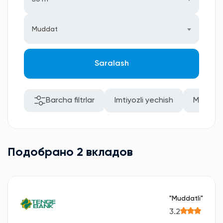
Muddat
Saralash
Barcha filtrlar
Imtiyozli yechish
Mablag'
Подобрано 2 вкладов
"Muddatli"
3.2