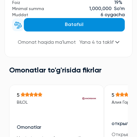
19%
Foiz
1,000,000 So’m
Minimal summa
6 oygacha
Muddat
Batafsil
Omonat haqida ma'lumot
Yana 4 ta taklif
Omonatlar to'g'risida fikrlar
5
5
BILOL
Алия Гарип
открыла в
Omonatlar
Открывала