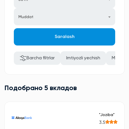
Muddat
Saralash
Barcha filtrlar
Imtiyozli yechish
Mablag'
Подобрано 5 вкладов
"Joziba"
3.5