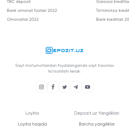
TBC depozit
Garovsiz kreditla
Bank omonat foizlari 2022
Ta'minotsiz kredit
Omonatlar 2022
Bank kreditlari 2
Sayt ma'lumotlaridan foydalanganda sayt havolasi
ko'rsatilishi kerak.
Loyiha
Depozit.uz Yangiliklari
Loyiha haqida
Barcha yangiliklar