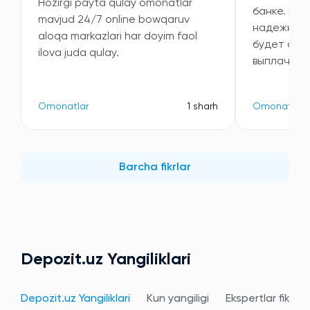
Hozirgi payta qulay omonatlar
банке. Выб
mavjud 24/7 online bowqaruv
надежность
aloqa markazlari har doyim faol
будет ста
ilova juda qulay.
выплачива
Omonatlar
1 sharh
Omonatlar
Barcha fikrlar
Depozit.uz Yangiliklari
Depozit.uz Yangiliklari
Kun yangiligi
Ekspertlar fikri