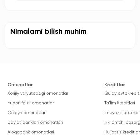
Nimalarni bilish muhim
Omonatlar
Kreditlar
Xorijiy valyutadagi omonatlar
Qulay avtokredit
Yuqori foizli omonatlar
Ta'lim kreditlari
Onlayn omonatlar
Imtiyozli ipoteka
Davlat banklari omonatlari
Ikkilamchi bozorg
Aloqabank omonatlari
Hujjatsiz kreditlar