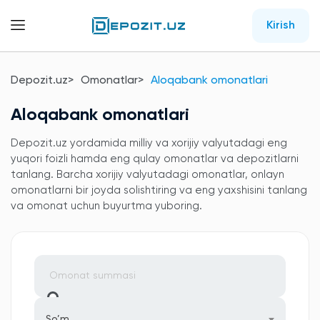
Kirish
Depozit.uz
Omonatlar
Aloqabank omonatlari
Aloqabank omonatlari
Depozit.uz yordamida milliy va xorijiy valyutadagi eng
yuqori foizli hamda eng qulay omonatlar va depozitlarni
tanlang. Barcha xorijiy valyutadagi omonatlar, onlayn
omonatlarni bir joyda solishtiring va eng yaxshisini tanlang
va omonat uchun buyurtma yuboring.
So’m