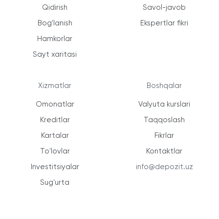
Qidirish
Savol-javob
Bog'lanish
Ekspertlar fikri
Hamkorlar
Sayt xaritasi
Xizmatlar
Boshqalar
Omonatlar
Valyuta kurslari
Kreditlar
Taqqoslash
Kartalar
Fikrlar
To'lovlar
Kontaktlar
Investitsiyalar
info@depozit.uz
Sug'urta