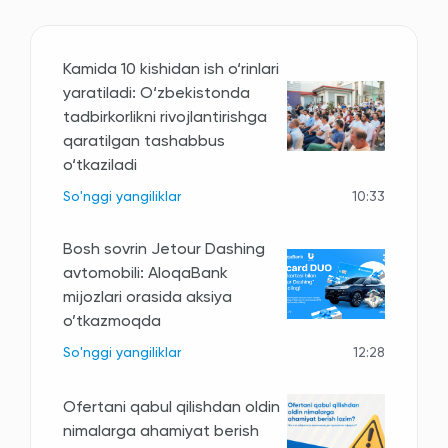
Kamida 10 kishidan ish o‘rinlari
yaratiladi: O‘zbekistonda
tadbirkorlikni rivojlantirishga
qaratilgan tashabbus
o‘tkaziladi
So'nggi yangiliklar
10:33
Bosh sovrin Jetour Dashing
avtomobili: AloqaBank
mijozlari orasida aksiya
o’tkazmoqda
So'nggi yangiliklar
12:28
Ofertani qabul qilishdan oldin
nimalarga ahamiyat berish