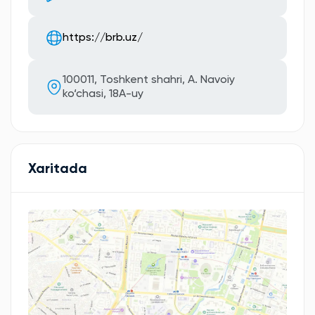
https://brb.uz/
100011, Toshkent shahri, A. Navoiy
ko‘chasi, 18A-uy
Xaritada