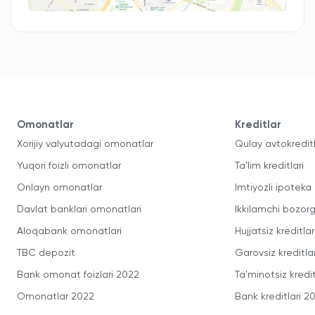
Omonatlar
Kreditlar
Xorijiy valyutadagi omonatlar
Qulay avtokredit
Yuqori foizli omonatlar
Ta'lim kreditlari
Onlayn omonatlar
Imtiyozli ipoteka
Davlat banklari omonatlari
Ikkilamchi bozorg
Aloqabank omonatlari
Hujjatsiz kreditlar
TBC depozit
Garovsiz kreditla
Bank omonat foizlari 2022
Ta'minotsiz kredit
Omonatlar 2022
Bank kreditlari 2