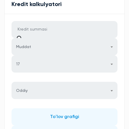
Kredit kalkulyatori
Muddat
17
Oddiy
To'lov grafigi