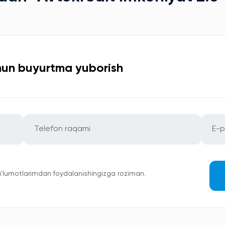
chun buyurtma yuborish
ma'lumotlarimdan foydalanishingizga roziman.