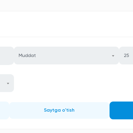
Muddat
25
Saytga o'tish