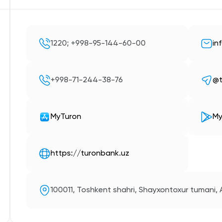
1220; +998-95-144-60-00
in
+998-71-244-38-76
@t
MyTuron
My
https://turonbank.uz
100011, Toshkent shahri, Shayxontoxur tumani, 