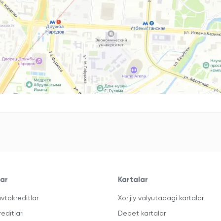
lar
Kartalar
vtokreditlar
Xorijiy valyutadagi kartalar
reditlari
Debet kartalar