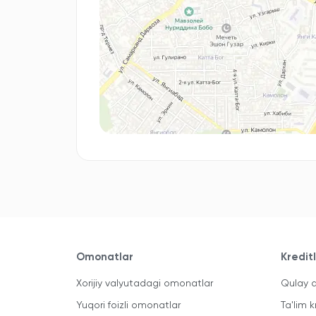
Omonatlar
Kredit
Xorijiy valyutadagi omonatlar
Qulay a
Yuqori foizli omonatlar
Ta'lim k