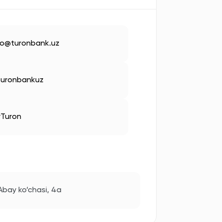
fo@turonbank.uz
uronbankuz
Turon
Abay ko‘chasi, 4a