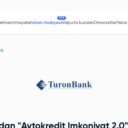
NEW
ar
Investitsiyalar
Islom moliyasi
Valyuta kurslari
Omonatlar
Yana
nk
kdan
"Avtokredit Imkoniyat 2.0"