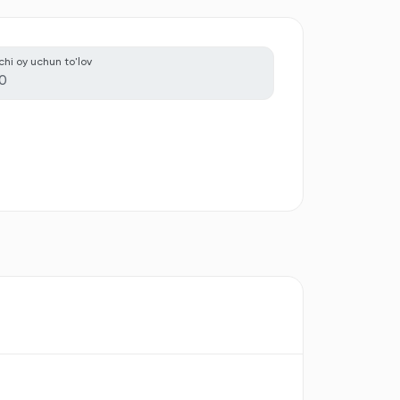
nchi oy uchun to'lov
0