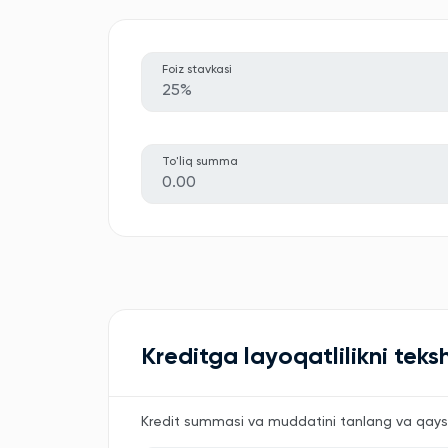
Foiz stavkasi
25%
To'liq summa
0.00
Kreditga layoqatlilikni teksh
Kredit summasi va muddatini tanlang va qaysi 