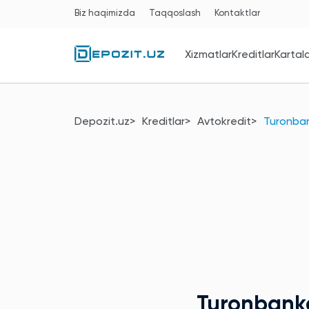
Biz haqimizda
Taqqoslash
Kontaktlar
Xizmatlar
Kreditlar
Kartal
Depozit.uz
Kreditlar
Avtokredit
Turonba
Turonban