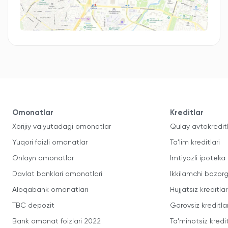
Omonatlar
Kreditlar
Xorijiy valyutadagi omonatlar
Qulay avtokredit
Yuqori foizli omonatlar
Ta'lim kreditlari
Onlayn omonatlar
Imtiyozli ipoteka
Davlat banklari omonatlari
Ikkilamchi bozorg
Aloqabank omonatlari
Hujjatsiz kreditlar
TBC depozit
Garovsiz kreditla
Bank omonat foizlari 2022
Ta'minotsiz kredit