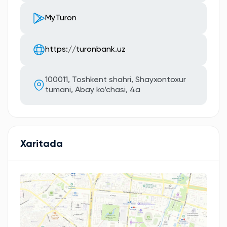
MyTuron
https://turonbank.uz
100011, Toshkent shahri, Shayxontoxur
tumani, Abay ko‘chasi, 4a
Xaritada