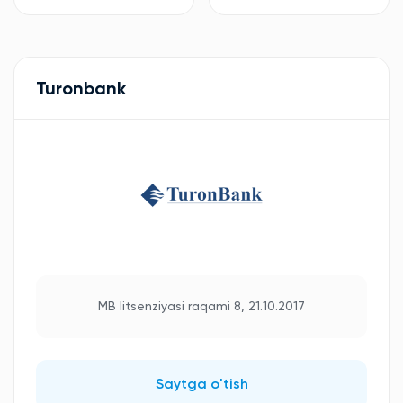
Turonbank
MB litsenziyasi raqami 8, 21.10.2017
Saytga o'tish