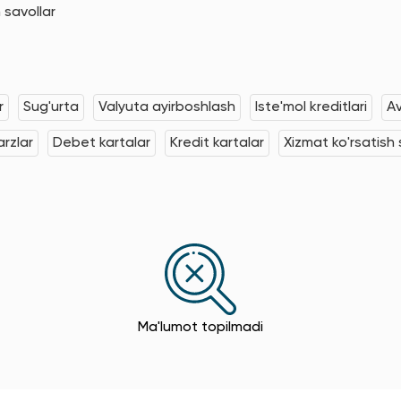
 savollar
r
Sug'urta
Valyuta ayirboshlash
Iste'mol kreditlari
Av
rzlar
Debet kartalar
Kredit kartalar
Xizmat ko'rsatish s
Ma'lumot topilmadi