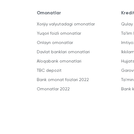
Omonatlar
Kredi
Xorijiy valyutadagi omonatlar
Qulay 
Yuqori foizli omonatlar
Ta'lim 
Onlayn omonatlar
Imtiyo
Davlat banklari omonatlari
Ikkila
Aloqabank omonatlari
Hujjats
TBC depozit
Garovs
Bank omonat foizlari 2022
Ta'min
Omonatlar 2022
Bank k