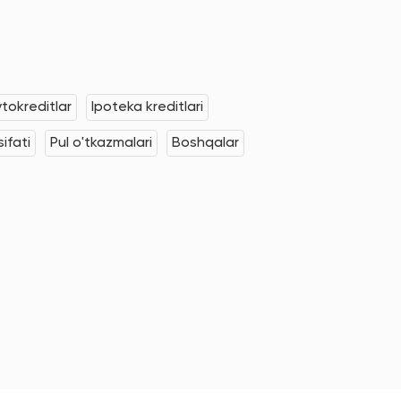
tokreditlar
Ipoteka kreditlari
ifati
Pul o'tkazmalari
Boshqalar