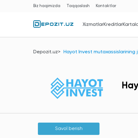
Biz haqimizda
Taqqoslash
Kontaktlar
Xizmatlar
Kreditlar
Kartal
Depozit.uz
Hayot Invest mutaxassislarining j
Hay
Savol berish