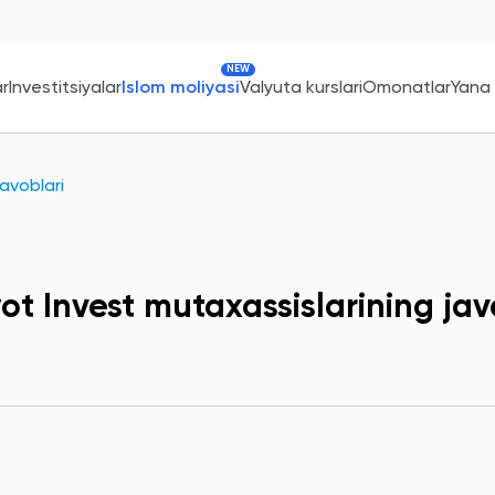
NEW
ar
Investitsiyalar
Islom moliyasi
Valyuta kurslari
Omonatlar
Yana
avoblari
ot Invest mutaxassislarining jav