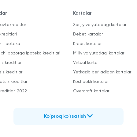
tlar
Kartalar
avtokreditlar
Xorijiy valyutadagi kartalar
kreditlari
Debet kartalar
zli ipoteka
Kredit kartalar
mchi bozorga ipoteka kreditlari
Milliy valyutadagi kartalar
iz kreditlar
Virtual karta
iz kreditlar
Yetkazib beriladigan kartalar
otsiz kreditlar
Keshbekli kartalar
reditlari 2022
Overdraft kartalar
Ko'proq ko'rsatish