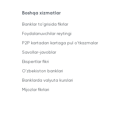
Boshqa xizmatlar
Banklar to'grisida fikrlar
Foydalanuvchilar reytingi
P2P kartadan kartaga pul o'tkazmalar
Savollar-javoblar
Ekspertlar fikri
O'zbekiston banklari
Banklarda valyuta kurslari
Mijozlar fikrlari