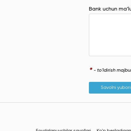
Bank uchun ma'
*
- to'ldirish majb
Savolni yubor