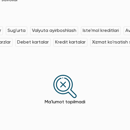
 savollar
r
Sug'urta
Valyuta ayirboshlash
Iste'mol kreditlari
Av
rzlar
Debet kartalar
Kredit kartalar
Xizmat ko'rsatish s
Ma'lumot topilmadi