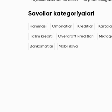
Foydalanuvchilar savollari
Ko'p beriladigan
Savollar kategoriyalari
Hammasi
Omonatlar
Kreditlar
Kartala
Ta'lim krediti
Overdraft kreditlari
Mikroqa
Bankomatlar
Mobil ilova