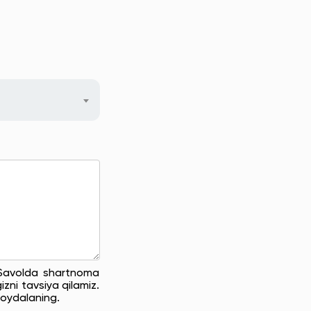
. Savolda shartnoma
zni tavsiya qilamiz.
oydalaning.