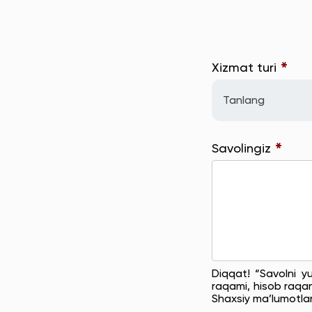
*
Xizmat turi
Tanlang
*
Savolingiz
Diqqat! “Savolni y
raqami, hisob raqam
Shaxsiy ma’lumotla