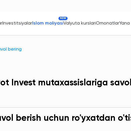
NEW
ar
Investitsiyalar
Islom moliyasi
Valyuta kurslari
Omonatlar
Yana
vol bering
ot Invest mutaxassislariga savo
ol berish uchun ro'yxatdan o'ti