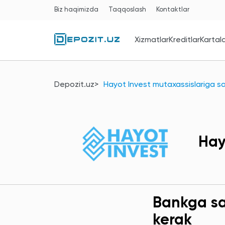
Biz haqimizda
Taqqoslash
Kontaktlar
Xizmatlar
Kreditlar
Kartal
Depozit.uz
Hayot Invest mutaxassislariga sa
Hay
Bankga sav
kerak