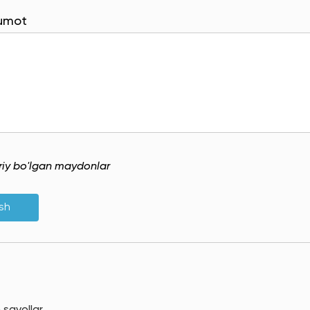
lumot
uriy bo'lgan maydonlar
ish