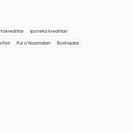
tokreditlar
Ipoteka kreditlari
ifati
Pul o'tkazmalari
Boshqalar