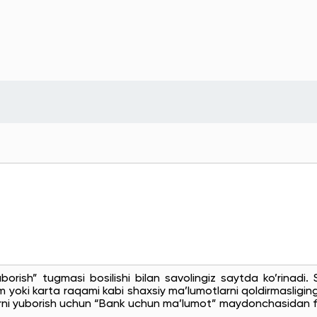
uborish” tugmasi bosilishi bilan savolingiz saytda ko’rinadi
 yoki karta raqami kabi shaxsiy ma’lumotlarni qoldirmasligingi
rni yuborish uchun “Bank uchun ma’lumot” maydonchasidan f