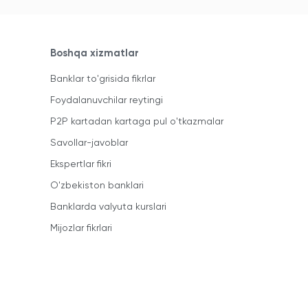
Boshqa xizmatlar
Banklar to'grisida fikrlar
Foydalanuvchilar reytingi
P2P kartadan kartaga pul o'tkazmalar
Savollar-javoblar
Ekspertlar fikri
O'zbekiston banklari
Banklarda valyuta kurslari
Mijozlar fikrlari