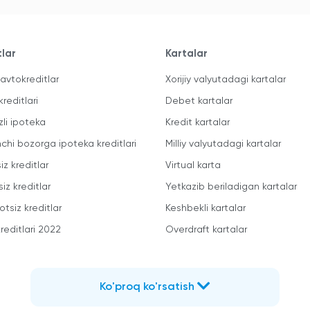
tlar
Kartalar
avtokreditlar
Xorijiy valyutadagi kartalar
kreditlari
Debet kartalar
zli ipoteka
Kredit kartalar
mchi bozorga ipoteka kreditlari
Milliy valyutadagi kartalar
iz kreditlar
Virtual karta
iz kreditlar
Yetkazib beriladigan kartalar
otsiz kreditlar
Keshbekli kartalar
reditlari 2022
Overdraft kartalar
Ko'proq ko'rsatish