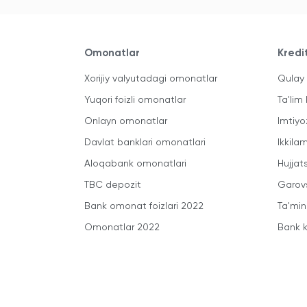
Omonatlar
Kredi
Xorijiy valyutadagi omonatlar
Qulay 
Yuqori foizli omonatlar
Ta'lim 
Onlayn omonatlar
Imtiyo
Davlat banklari omonatlari
Ikkila
Aloqabank omonatlari
Hujjats
TBC depozit
Garovs
Bank omonat foizlari 2022
Ta'min
Omonatlar 2022
Bank k