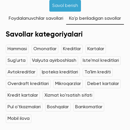
Savol berish
Foydalanuvchilar savollari
Ko'p beriladigan savollar
Savollar kategoriyalari
Hammasi
Omonatlar
Kreditlar
Kartalar
Sug'urta
Valyuta ayirboshlash
Iste'mol kreditlari
Avtokreditlar
Ipoteka kreditlari
Ta'lim krediti
Overdraft kreditlari
Mikroqarzlar
Debet kartalar
Kredit kartalar
Xizmat ko'rsatish sifati
Pul o'tkazmalari
Boshqalar
Bankomatlar
Mobil ilova