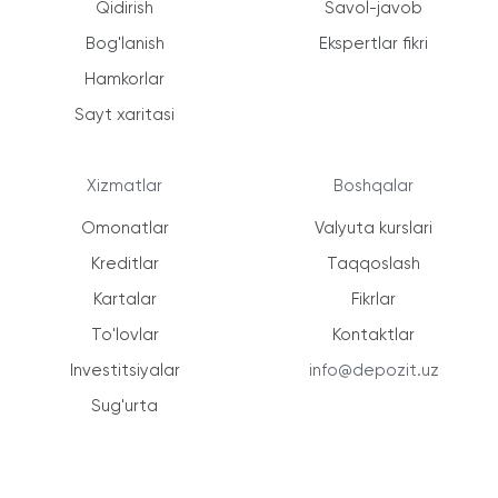
Qidirish
Savol-javob
Bog'lanish
Ekspertlar fikri
Hamkorlar
Sayt xaritasi
Xizmatlar
Boshqalar
Omonatlar
Valyuta kurslari
Kreditlar
Taqqoslash
Kartalar
Fikrlar
To'lovlar
Kontaktlar
Investitsiyalar
info@depozit.uz
Sug'urta