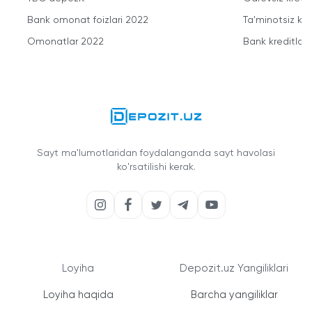
Bank omonat foizlari 2022
Ta'minotsiz kre
Omonatlar 2022
Bank kreditlari
Sayt ma'lumotlaridan foydalanganda sayt havolasi
ko'rsatilishi kerak.
Loyiha
Depozit.uz Yangiliklari
Loyiha haqida
Barcha yangiliklar