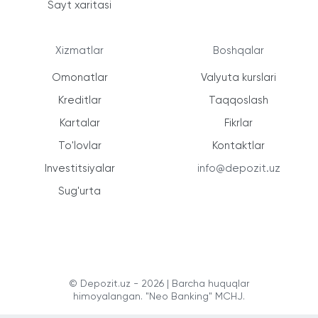
Sayt xaritasi
Xizmatlar
Boshqalar
Omonatlar
Valyuta kurslari
Kreditlar
Taqqoslash
Kartalar
Fikrlar
To'lovlar
Kontaktlar
Investitsiyalar
info@depozit.uz
Sug'urta
© Depozit.uz - 2026 | Barcha huquqlar
himoyalangan. "Neo Banking" MCHJ.