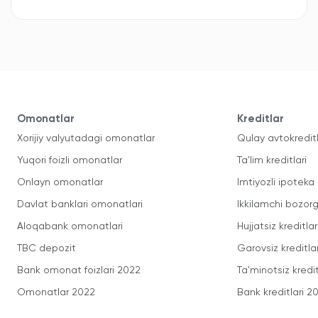
Omonatlar
Kreditlar
Xorijiy valyutadagi omonatlar
Qulay avtokredit
Yuqori foizli omonatlar
Ta'lim kreditlari
Onlayn omonatlar
Imtiyozli ipoteka
Davlat banklari omonatlari
Ikkilamchi bozorg
Aloqabank omonatlari
Hujjatsiz kreditlar
TBC depozit
Garovsiz kreditla
Bank omonat foizlari 2022
Ta'minotsiz kredit
Omonatlar 2022
Bank kreditlari 2