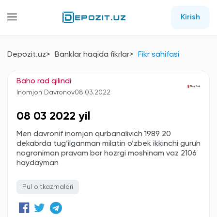
Kirish
Depozit.uz
Banklar haqida fikrlar
Fikr sahifasi
Baho rad qilindi
Inomjon Davronov
08.03.2022
08 03 2022 yil
Men davronif inomjon qurbanalivich 1989 20
dekabrda tug‘ilganman milatin o‘zbek ikkinchi guruh
nogroniman pravam bor hozrgi moshinam vaz 2106
haydayman
Pul o'tkazmalari