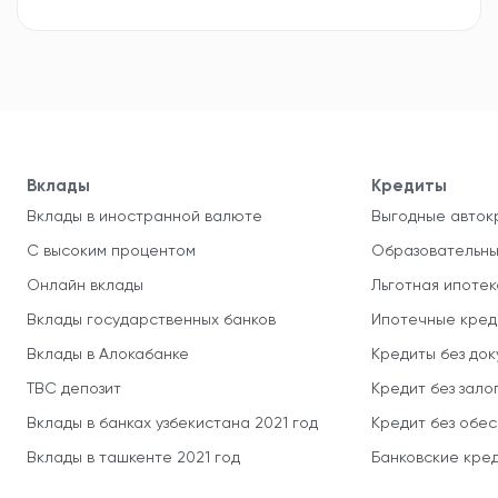
Вклады
Кредиты
Вклады в иностранной валюте
Выгодные авток
С высоким процентом
Образовательны
Онлайн вклады
Льготная ипотек
Вклады государственных банков
Ипотечные кред
Вклады в Алокабанке
Кредиты без до
TBC депозит
Кредит без зало
Вклады в банках узбекистана 2021 год
Кредит без обе
Вклады в ташкенте 2021 год
Банковские кред