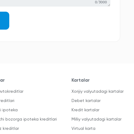
0/3000
lar
Kartalar
vtokreditlar
Xorijiy valyutadagi kartalar
reditlari
Debet kartalar
li ipoteka
Kredit kartalar
chi bozorga ipoteka kreditlari
Milliy valyutadagi kartalar
z kreditlar
Virtual karta