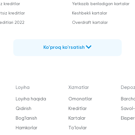
z kreditlar
Yetkazib beriladigan kartalar
siz kreditlar
Keshbekli kartalar
editlari 2022
Overdraft kartalar
Ko'proq ko'rsatish
Loyiha
Xizmatlar
Depozi
Loyiha haqida
Omonatlar
Barcha
Qidirish
Kreditlar
Savol
Bog'lanish
Kartalar
Ekspert
Hamkorlar
To'lovlar