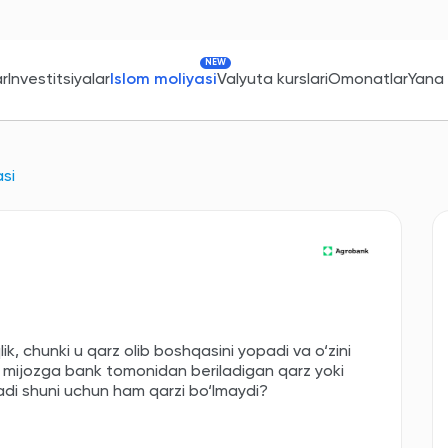
NEW
ar
Investitsiyalar
Islom moliyasi
Valyuta kurslari
Omonatlar
Yana
asi
lik, chunki u qarz olib boshqasini yopadi va o‘zini
q mijozga bank tomonidan beriladigan qarz yoki
‘ladi shuni uchun ham qarzi bo‘lmaydi?