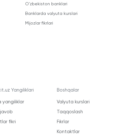
O'zbekiston banklari
Banklarda valyuta kurslari
Mijozlar fikrlari
t.uz Yangiliklari
Boshqalar
 yangiliklar
Valyuta kurslari
-javob
Taqqoslash
lar fikri
Fikrlar
Kontaktlar