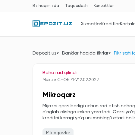
Biz haqimizda
Taqqoslash
Kontaktlar
Xizmatlar
Kreditlar
Kartal
Depozit.uz
Banklar haqida fikrlar
Fikr sahif
Baho rad qilindi
Muxtor CHORIYEV
12.02.2022
Mikroqarz
Mijozni qarzi borligi uchun rad etish nohaq
o‘nglab olishga imkon yaratadi. Qarzi yo‘
kreditni keragi yo‘q uni mablag‘i etarli bo
Mikroqarzlar