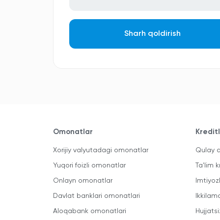
Sharh qoldirish
Omonatlar
Kredit
Xorijiy valyutadagi omonatlar
Qulay a
Yuqori foizli omonatlar
Ta'lim k
Onlayn omonatlar
Imtiyoz
Davlat banklari omonatlari
Ikkilam
Aloqabank omonatlari
Hujjatsi