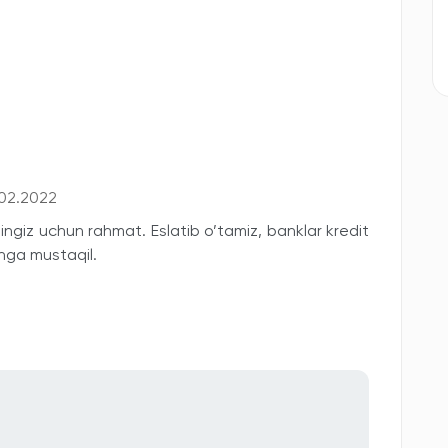
.02.2022
ingiz uchun rahmat. Eslatib o’tamiz, banklar kredit
shga mustaqil.