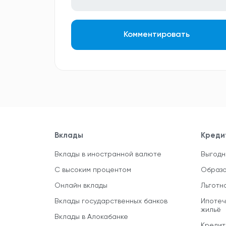
Комментировать
Вклады
Креди
Вклады в иностранной валюте
Выгодн
С высоким процентом
Образо
Онлайн вклады
Льготн
Вклады государственных банков
Ипотеч
жильё
Вклады в Алокабанке
Кредит