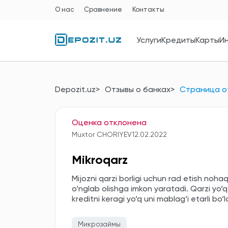
О нас
Сравнение
Контакты
Услуги
Кредиты
Карты
И
Depozit.uz
Отзывы о банках
Страница о
Оценка отклонена
Muxtor CHORIYEV
12.02.2022
Mikroqarz
Mijozni qarzi borligi uchun rad etish nohaq
o‘nglab olishga imkon yaratadi. Qarzi yo‘
kreditni keragi yo‘q uni mablag‘i etarli bo
Микрозаймы