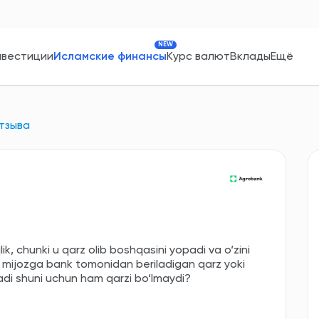
NEW
нвестиции
Исламские финансы
Курс валют
Вклады
Ещё
тзыва
lik, chunki u qarz olib boshqasini yopadi va o‘zini
q mijozga bank tomonidan beriladigan qarz yoki
‘ladi shuni uchun ham qarzi bo‘lmaydi?