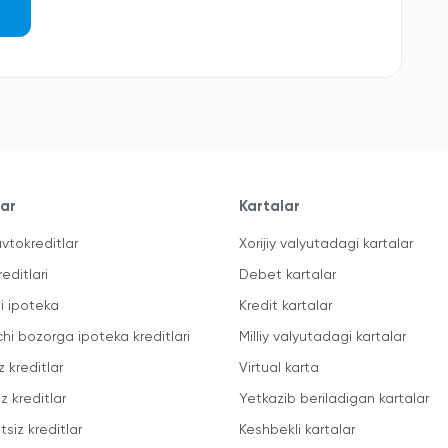
lar
Kartalar
vtokreditlar
Xorijiy valyutadagi kartalar
reditlari
Debet kartalar
li ipoteka
Kredit kartalar
chi bozorga ipoteka kreditlari
Milliy valyutadagi kartalar
z kreditlar
Virtual karta
z kreditlar
Yetkazib beriladigan kartalar
siz kreditlar
Keshbekli kartalar