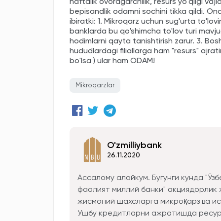
haftalik ovoragarchilik, resurs yo'qligi v
bepisandlik odamni sochini tikka qildi. On
ibiratki: 1. Mikroqarz uchun sug'urta to'lov
banklarda bu qo'shimcha to'lov turi mavj
hodimlarni qayta tanishtirish zarur. 3. Bos
hududlardagi filiallarga ham "resurs" ajrat
bo'lsa ) ular ham ODAM!
Mikroqarzlar
O'zmilliybank
26.11.2020
Ассалому алайкум. Бугунги кунда "Ўз
фаолият миллий банки" акциядорлик
жисмоний шахсларга микроқарз ва и
Ушбу кредитларни ажратишда ресур