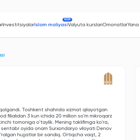
NEW
ar
Investitsiyalar
Islom moliyasi
Valyuta kurslari
Omonatlar
Yana
asi
ib qolgandi. Toshkent shahrida xizmat qilayotgan
 filialidan 3 kun ichida 20 million so'm mikroqarz
inchi tomoniga o'taylik. Mening taklifimga ko'ra,
i sentabr oyida onam Surxondaryo viloyati Denov
so'ralgan hujjatlar bir sandiq. Ortiqcha vaqt, 2