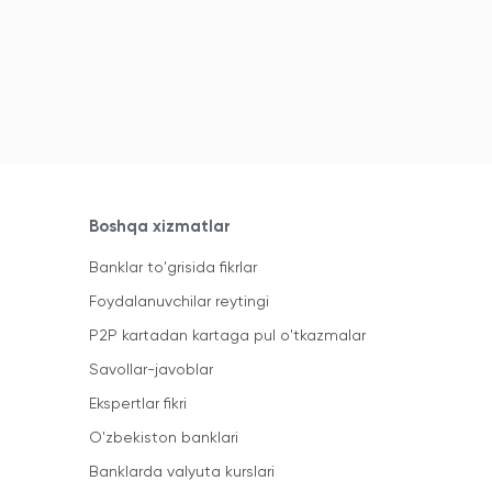
Boshqa xizmatlar
Banklar to'grisida fikrlar
Foydalanuvchilar reytingi
P2P kartadan kartaga pul o'tkazmalar
Savollar-javoblar
Ekspertlar fikri
O'zbekiston banklari
Banklarda valyuta kurslari