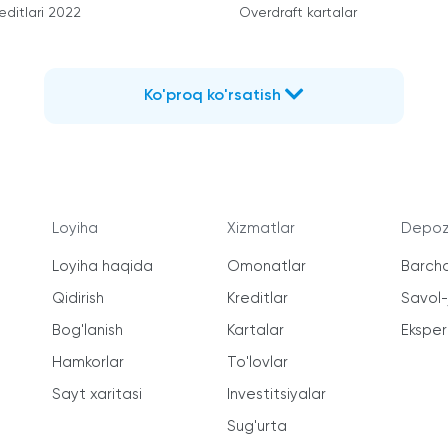
editlari 2022
Overdraft kartalar
Ko'proq ko'rsatish
Loyiha
Xizmatlar
Depozi
Loyiha haqida
Omonatlar
Barcha
Qidirish
Kreditlar
Savol
Bog'lanish
Kartalar
Ekspert
Hamkorlar
To'lovlar
Sayt xaritasi
Investitsiyalar
Sug'urta