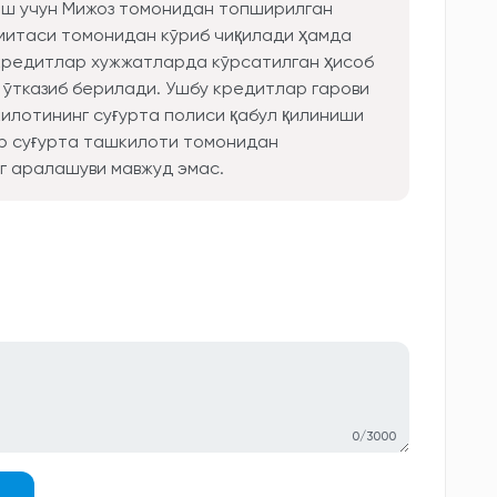
иш учун Мижоз томонидан топширилган
митаси томонидан кўриб чиқилади ҳамда
 кредитлар хужжатларда кўрсатилган ҳисоб
 ўтказиб берилади. Ушбу кредитлар гарови
илотининг суғурта полиси қабул қилиниши
ар суғурта ташкилоти томонидан
г аралашуви мавжуд эмас.
0/3000