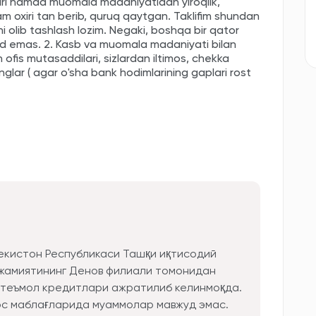
ajlari hamda muomala madaniyatidan yiroqlik,
am oxiri tan berib, quruq qaytgan. Taklifim shundan
ini olib tashlash lozim. Negaki, boshqa bir qator
ud emas. 2. Kasb va muomala madaniyati bilan
h ofis mutasaddilari, sizlardan iltimos, chekka
inglar ( agar o'sha bank hodimlarining gaplari rost
бекистон Республикаси Ташқи иқтисодий
 жамиятининг Денов филиали томонидан
стеъмол кредитлари ажратилиб келинмоқда.
с маблағларида муаммолар мавжуд эмас.