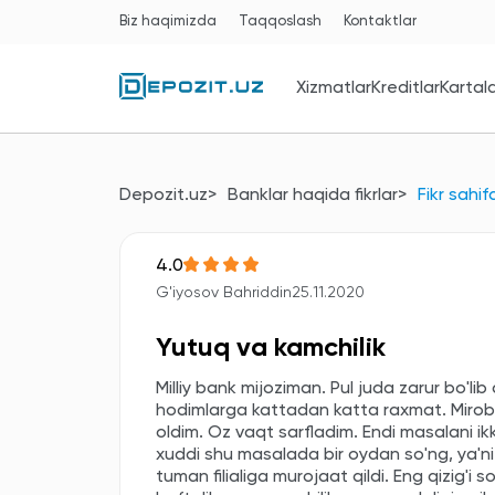
Biz haqimizda
Taqqoslash
Kontaktlar
Xizmatlar
Kreditlar
Kartal
Depozit.uz
Banklar haqida fikrlar
Fikr sahif
4.0
G'iyosov Bahriddin
25.11.2020
Yutuq va kamchilik
Milliy bank mijoziman. Pul juda zarur bo'l
hodimlarga kattadan katta raxmat. Mirobod
oldim. Oz vaqt sarfladim. Endi masalani ikk
xuddi shu masalada bir oydan so'ng, ya'n
tuman filialiga murojaat qildi. Eng qizig'i 