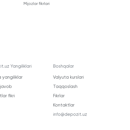
Mijozlar fikrlari
t.uz Yangiliklari
Boshqalar
 yangiliklar
Valyuta kurslari
-javob
Taqqoslash
lar fikri
Fikrlar
Kontaktlar
info@depozit.uz