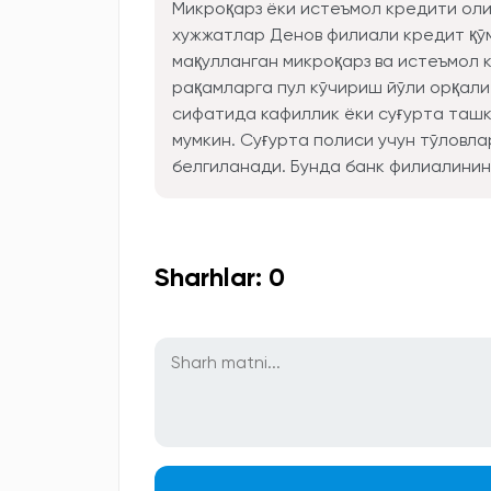
Микроқарз ёки истеъмол кредити ол
хужжатлар Денов филиали кредит қў
мақулланган микроқарз ва истеъмол
рақамларга пул кўчириш йўли орқали
сифатида кафиллик ёки суғурта ташк
мумкин. Суғурта полиси учун тўловл
белгиланади. Бунда банк филиалинин
Sharhlar: 0