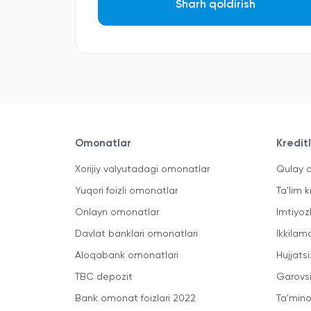
Sharh qoldirish
Omonatlar
Kredit
Xorijiy valyutadagi omonatlar
Qulay a
Yuqori foizli omonatlar
Ta'lim k
Onlayn omonatlar
Imtiyoz
Davlat banklari omonatlari
Ikkilam
Aloqabank omonatlari
Hujjatsi
TBC depozit
Garovsi
Bank omonat foizlari 2022
Ta'minot