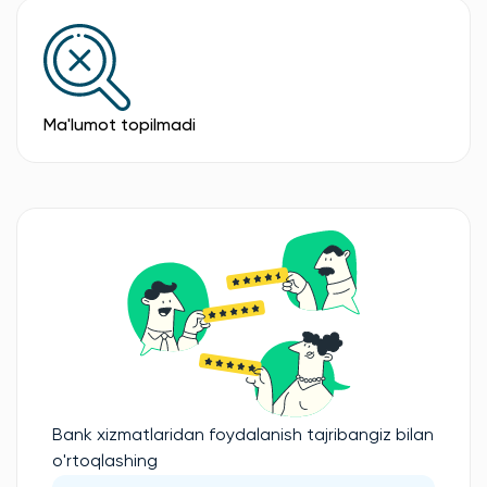
Ma'lumot topilmadi
Bank xizmatlaridan foydalanish tajribangiz bilan
o'rtoqlashing