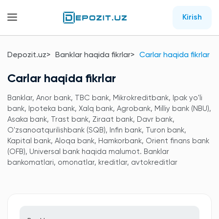
Kirish
Depozit.uz
Banklar haqida fikrlar
Carlar haqida fikrlar
Carlar haqida fikrlar
Banklar, Anor bank, TBC bank, Mikrokreditbank, Ipak yo'li
bank, Ipoteka bank, Xalq bank, Agrobank, Milliy bank (NBU),
Asaka bank, Trast bank, Ziraat bank, Davr bank,
O'zsanoatqurilishbank (SQB), Infin bank, Turon bank,
Kapital bank, Aloqa bank, Hamkorbank, Orient finans bank
(OFB), Universal bank haqida malumot. Banklar
bankomatlari, omonatlar, kreditlar, avtokreditlar