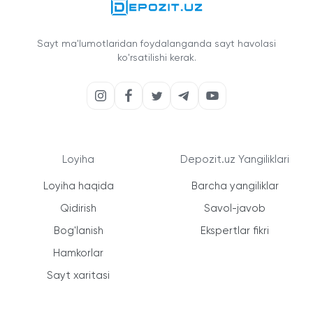
Sayt ma'lumotlaridan foydalanganda sayt havolasi
ko'rsatilishi kerak.
Loyiha
Depozit.uz Yangiliklari
Loyiha haqida
Barcha yangiliklar
Qidirish
Savol-javob
Bog'lanish
Ekspertlar fikri
Hamkorlar
Sayt xaritasi