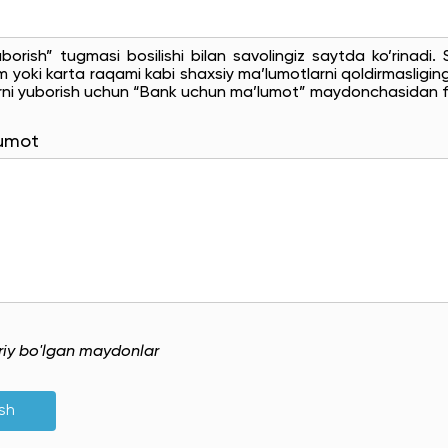
uborish” tugmasi bosilishi bilan savolingiz saytda ko’rinadi
 yoki karta raqami kabi shaxsiy ma’lumotlarni qoldirmasligingi
rni yuborish uchun “Bank uchun ma’lumot” maydonchasidan f
lumot
uriy bo'lgan maydonlar
ish