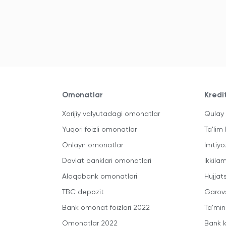
Omonatlar
Kredi
Xorijiy valyutadagi omonatlar
Qulay 
Yuqori foizli omonatlar
Ta'lim 
Onlayn omonatlar
Imtiyo
Davlat banklari omonatlari
Ikkila
Aloqabank omonatlari
Hujjats
TBC depozit
Garovs
Bank omonat foizlari 2022
Ta'min
Omonatlar 2022
Bank k