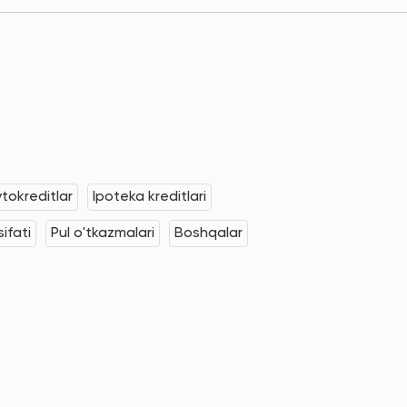
tokreditlar
Ipoteka kreditlari
ifati
Pul o'tkazmalari
Boshqalar