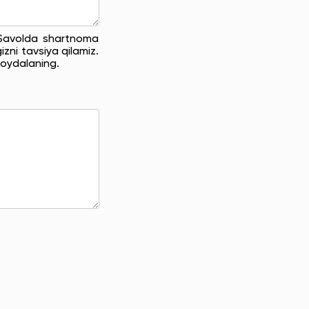
. Savolda shartnoma
zni tavsiya qilamiz.
oydalaning.