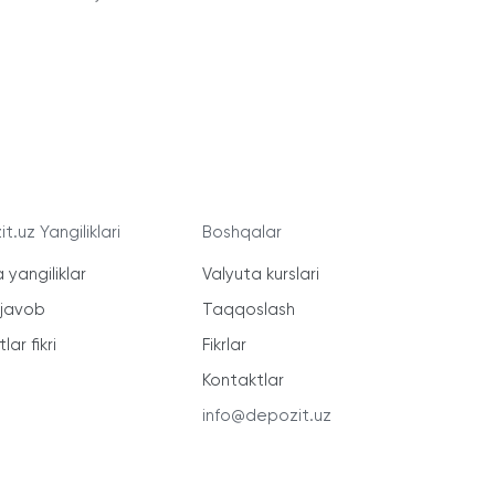
t.uz Yangiliklari
Boshqalar
 yangiliklar
Valyuta kurslari
-javob
Taqqoslash
lar fikri
Fikrlar
Kontaktlar
info@depozit.uz