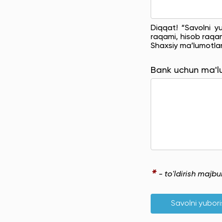
Diqqat! “Savolni y
raqami, hisob raqam
Shaxsiy ma’lumotla
Bank uchun ma'
*
- to'ldirish majb
Savolni yubor