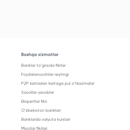
Boshqa xizmatlar
Banklar to'grisida fikrlar
Foydalanuvchilar reytingi
P2P kartadan kartaga pul o'tkazmalar
Savollar-javoblar
Ekspertlar fikri
O'zbekiston banklari
Banklarda valyuta kurslari
Mijozlar fikrlari