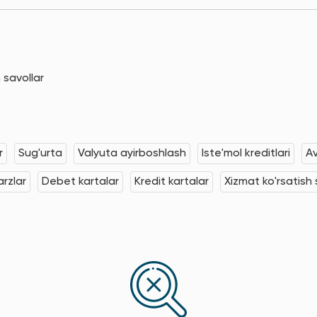
 savollar
r
Sug'urta
Valyuta ayirboshlash
Iste'mol kreditlari
Av
rzlar
Debet kartalar
Kredit kartalar
Xizmat ko'rsatish s