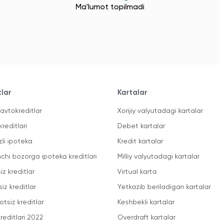
Ma'lumot topilmadi
tlar
Kartalar
avtokreditlar
Xorijiy valyutadagi kartalar
kreditlari
Debet kartalar
zli ipoteka
Kredit kartalar
mchi bozorga ipoteka kreditlari
Milliy valyutadagi kartalar
iz kreditlar
Virtual karta
iz kreditlar
Yetkazib beriladigan kartalar
otsiz kreditlar
Keshbekli kartalar
reditlari 2022
Overdraft kartalar