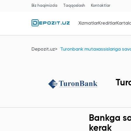
Biz haqimizda
Taqqoslash
Kontaktlar
Xizmatlar
Kreditlar
Kartal
Depozit.uz
Turonbank mutaxassislariga savo
Tur
Bankga sav
kerak