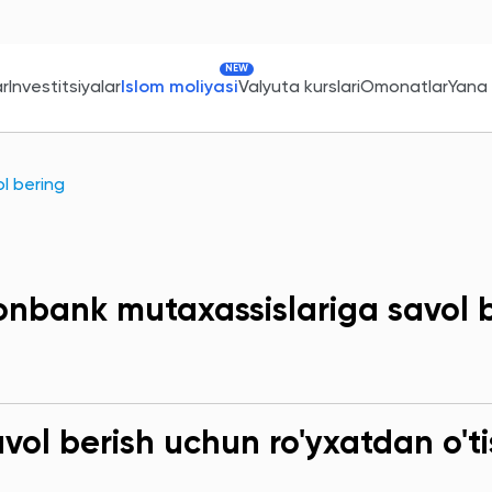
NEW
ar
Investitsiyalar
Islom moliyasi
Valyuta kurslari
Omonatlar
Yana
l bering
onbank mutaxassislariga savol 
ol berish uchun ro'yxatdan o'ti