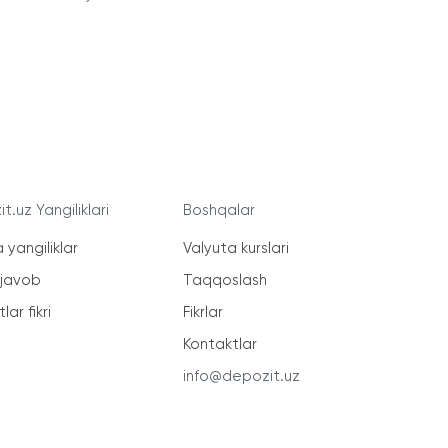
t.uz Yangiliklari
Boshqalar
 yangiliklar
Valyuta kurslari
-javob
Taqqoslash
lar fikri
Fikrlar
Kontaktlar
info@depozit.uz