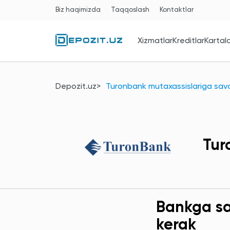
Biz haqimizda
Taqqoslash
Kontaktlar
Xizmatlar
Kreditlar
Kartal
Depozit.uz
Turonbank mutaxassislariga savo
Tur
Bankga sav
kerak