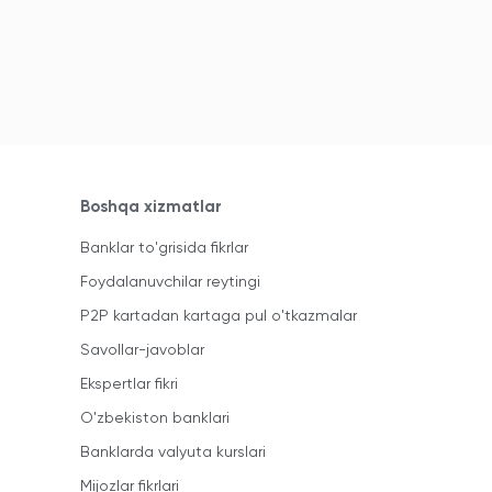
Boshqa xizmatlar
Banklar to'grisida fikrlar
Foydalanuvchilar reytingi
P2P kartadan kartaga pul o'tkazmalar
Savollar-javoblar
Ekspertlar fikri
O'zbekiston banklari
Banklarda valyuta kurslari
Mijozlar fikrlari