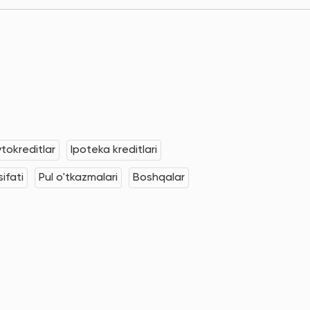
tokreditlar
Ipoteka kreditlari
ifati
Pul o'tkazmalari
Boshqalar