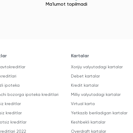
Ma'lumot topilmadi
tlar
Kartalar
avtokreditlar
Xorijiy valyutadagi kartalar
kreditlari
Debet kartalar
zli ipoteka
Kredit kartalar
mchi bozorga ipoteka kreditlari
Milliy valyutadagi kartalar
iz kreditlar
Virtual karta
iz kreditlar
Yetkazib beriladigan kartalar
otsiz kreditlar
Keshbekli kartalar
reditlari 2022
Overdraft kartalar