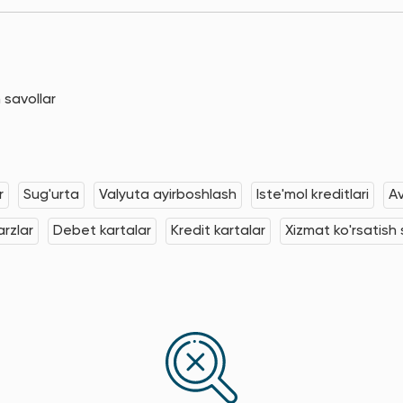
 savollar
r
Sug'urta
Valyuta ayirboshlash
Iste'mol kreditlari
Av
rzlar
Debet kartalar
Kredit kartalar
Xizmat ko'rsatish s