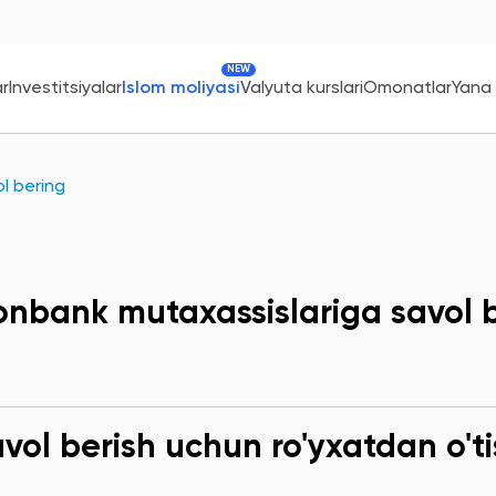
NEW
ar
Investitsiyalar
Islom moliyasi
Valyuta kurslari
Omonatlar
Yana
l bering
onbank mutaxassislariga savol 
ol berish uchun ro'yxatdan o'ti