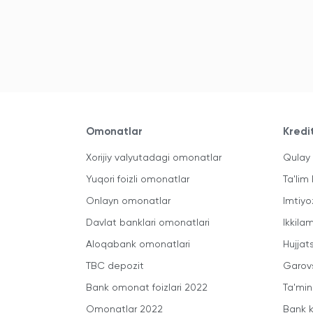
Omonatlar
Kredi
Xorijiy valyutadagi omonatlar
Qulay 
Yuqori foizli omonatlar
Ta'lim 
Onlayn omonatlar
Imtiyo
Davlat banklari omonatlari
Ikkila
Aloqabank omonatlari
Hujjats
TBC depozit
Garovs
Bank omonat foizlari 2022
Ta'min
Omonatlar 2022
Bank k