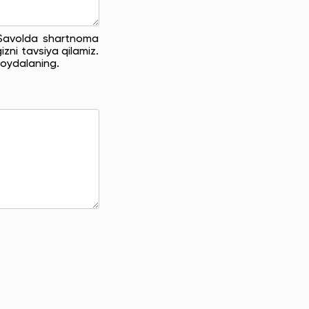
. Savolda shartnoma
zni tavsiya qilamiz.
oydalaning.