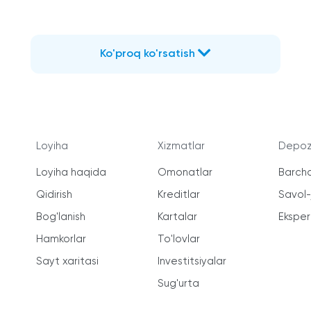
Ko'proq ko'rsatish
Loyiha
Xizmatlar
Depozi
Loyiha haqida
Omonatlar
Barcha
Qidirish
Kreditlar
Savol
Bog'lanish
Kartalar
Ekspert
Hamkorlar
To'lovlar
Sayt xaritasi
Investitsiyalar
Sug'urta