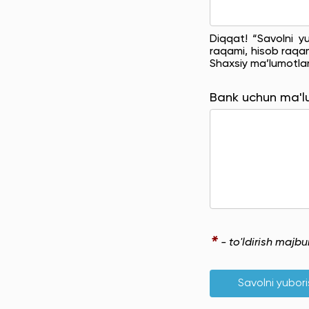
Diqqat! “Savolni y
raqami, hisob raqam
Shaxsiy ma’lumotla
Bank uchun ma'
*
- to'ldirish majb
Savolni yubor