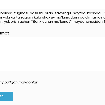
uborish” tugmasi bosilishi bilan savolingiz saytda ko’rinadi
 yoki karta raqami kabi shaxsiy ma’lumotlarni qoldirmasligingi
rni yuborish uchun “Bank uchun ma’lumot” maydonchasidan f
lumot
uriy bo'lgan maydonlar
ish