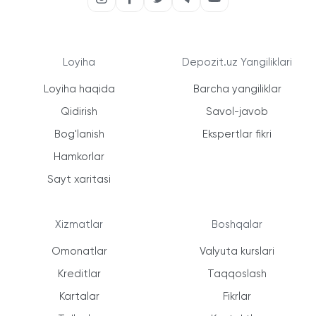
Loyiha
Depozit.uz Yangiliklari
Loyiha haqida
Barcha yangiliklar
Qidirish
Savol-javob
Bog'lanish
Ekspertlar fikri
Hamkorlar
Sayt xaritasi
Xizmatlar
Boshqalar
Omonatlar
Valyuta kurslari
Kreditlar
Taqqoslash
Kartalar
Fikrlar