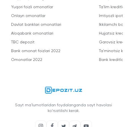
Yuqori foizli omonatlar
Ta'lim kreditlari
Onlayn omonatlar
Imtiyozli ipote
Davlat banklari omonatlari
Ikkilamchi bozo
Aloqabank omonatlari
Hujjatsiz kredit
TBC depozit
Garovsiz kredit
Bank omonat foizlari 2022
Ta'minotsiz kre
Omonatlar 2022
Bank kreditlari
Sayt ma'lumotlaridan foydalanganda sayt havolasi
ko'rsatilishi kerak.