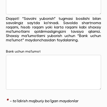
Diqqat! “Savolni yuborish” tugmasi bosilishi bilan
savolingiz saytda ko’rinadi. Savolda shartnoma
raqami, hisob raqam yoki karta raqami kabi shaxsiy
ma’lumotlarni qoldirmasligingizni tavsiya qilamiz.
Shaxsiy ma’lumotlarni yuborish uchun “Bank uchun
ma’lumot” maydonchasidan foydalaning.
Bank uchun ma'lumot
*
- to'ldirish majburiy bo'lgan maydonlar