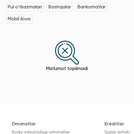
Pul o'tkazmalari
Boshqalar
Bankomatlar
Mobil ilova
Ma'lumot topilmadi
Omonatlar
Kreditlar
Xorijiy valyutadagi omonatlar
Qulay avtokred