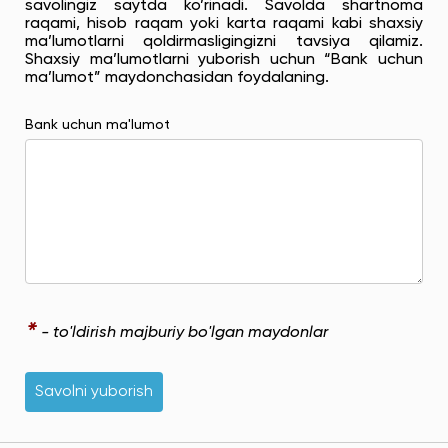
savolingiz saytda ko’rinadi. Savolda shartnoma
raqami, hisob raqam yoki karta raqami kabi shaxsiy
ma’lumotlarni qoldirmasligingizni tavsiya qilamiz.
Shaxsiy ma’lumotlarni yuborish uchun “Bank uchun
ma’lumot” maydonchasidan foydalaning.
Bank uchun ma'lumot
*
- to'ldirish majburiy bo'lgan maydonlar
Savolni yuborish