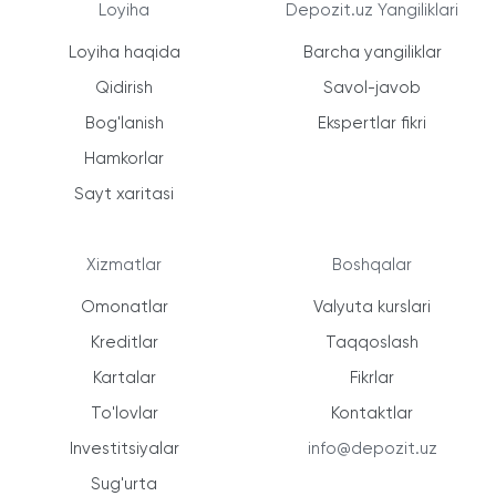
Loyiha
Depozit.uz Yangiliklari
Loyiha haqida
Barcha yangiliklar
Qidirish
Savol-javob
Bog'lanish
Ekspertlar fikri
Hamkorlar
Sayt xaritasi
Xizmatlar
Boshqalar
Omonatlar
Valyuta kurslari
Kreditlar
Taqqoslash
Kartalar
Fikrlar
To'lovlar
Kontaktlar
Investitsiyalar
info@depozit.uz
Sug'urta