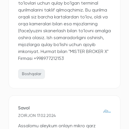
to'lovlari uchun qulay bo'lgan terminal
qurilmalarini taklif qilmoqchimiz. Bu qurilma
orqali siz barcha kartalardan to'lov, oldi va
orqa kameralari bilan esa mijozlarning
(face)yuzini skanerlash bilan to'lovni amalga
oshira olasiz. Ish samaradorligini oshirish,
mijozlarga qulay bo'lishi uchun ajoyib
imkoniyat. Hurmat bilan "MISTER BROKER X"
Firmasi +998977212153
Boshqalar
Savol
ZOIRJON 17.02.2024
Assalomu aleykum onlayn mikro qarz