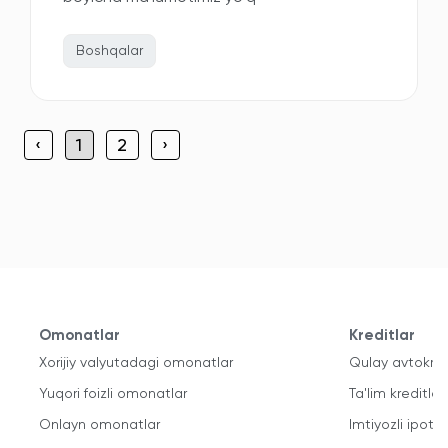
Boshqalar
‹
1
2
›
Omonatlar
Kreditlar
Xorijiy valyutadagi omonatlar
Qulay avtokred
Yuqori foizli omonatlar
Ta'lim kreditlari
Onlayn omonatlar
Imtiyozli ipote