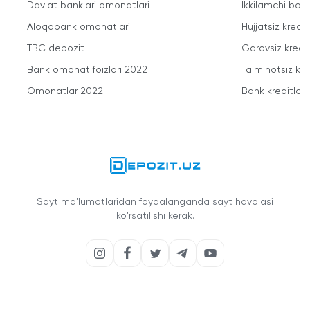
Davlat banklari omonatlari
Ikkilamchi bozo
Aloqabank omonatlari
Hujjatsiz kredit
TBC depozit
Garovsiz kredit
Bank omonat foizlari 2022
Ta'minotsiz kre
Omonatlar 2022
Bank kreditlari
Sayt ma'lumotlaridan foydalanganda sayt havolasi
ko'rsatilishi kerak.