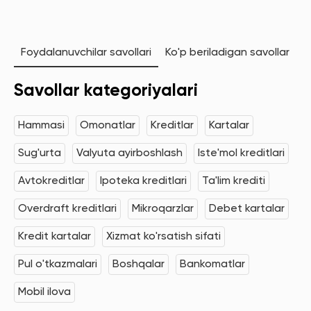
Foydalanuvchilar savollari
Ko'p beriladigan savollar
Savollar kategoriyalari
Hammasi
Omonatlar
Kreditlar
Kartalar
Sug'urta
Valyuta ayirboshlash
Iste'mol kreditlari
Avtokreditlar
Ipoteka kreditlari
Ta'lim krediti
Overdraft kreditlari
Mikroqarzlar
Debet kartalar
Kredit kartalar
Xizmat ko'rsatish sifati
Pul o'tkazmalari
Boshqalar
Bankomatlar
Mobil ilova