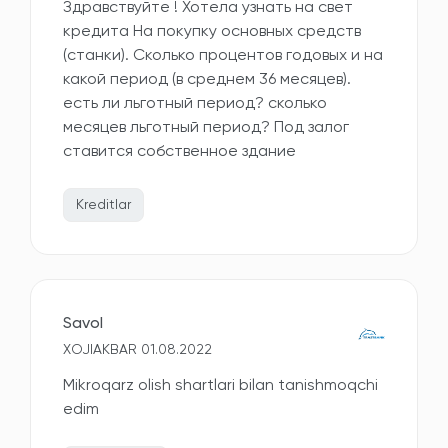
Здравствуйте ! Хотела узнать на свет
кредита На покупку основных средств
(станки). Сколько процентов годовых и на
какой период (в среднем 36 месяцев).
есть ли льготный период? сколько
месяцев льготный период? Под залог
ставится собственное здание
Kreditlar
Savol
XOJIAKBAR 01.08.2022
Mikroqarz olish shartlari bilan tanishmoqchi
edim