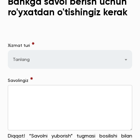
Bankga savol berish uchun
ro'yxatdan o'tishingiz kerak
*
Xizmat turi
Tanlang
*
Savolingiz
Diqqat! “Savolni yuborish” tugmasi bosilishi bilan