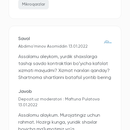
Mikroqarzlar
Savol
Abdimo'minov Asomiddin 13.01.2022
Assalamu aleykom, yurdik shaxslarga
tashqi savdo kontraktlari boʻyicha kafolat
xizmati mavjudmi? Xizmat narxlari qanday?
Shartnoma shartlarini batafsil yoritib bering
Javob
Depozit.uz moderatori : Maftuna Pulatova
13.01.2022
Assalomu alaykum. Murojatingiz uchun
rahmat. Hozirgi kunga, yuridik shaxlar
boyicha ma'lumotimiz yo'q