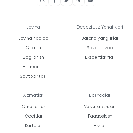
Loyiha
Depozit.uz Yangiliklari
Loyiha haqida
Barcha yangiliklar
Qidirish
Savol-javob
Bog'lanish
Ekspertlar fikri
Hamkorlar
Sayt xaritasi
Xizmatlar
Boshqalar
Omonatlar
Valyuta kurslari
Kreditlar
Taqqoslash
Kartalar
Fikrlar