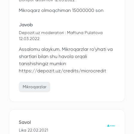
Doniyor Qosimov 12.03.2022
Mikroqarz olmoqchiman 15000000 son
Javob
Depozit.uz moderatori : Maftuna Pulatova
12.03.2022
Assalomu alaykum. Mikroqarzlar ro'yhati va
shartlari bilan shu havola orqali
tanishishingiz mumkin
https://depozit.uz/credits/microcredit
Mikroqarzlar
Savol
Lika 22.02.2021