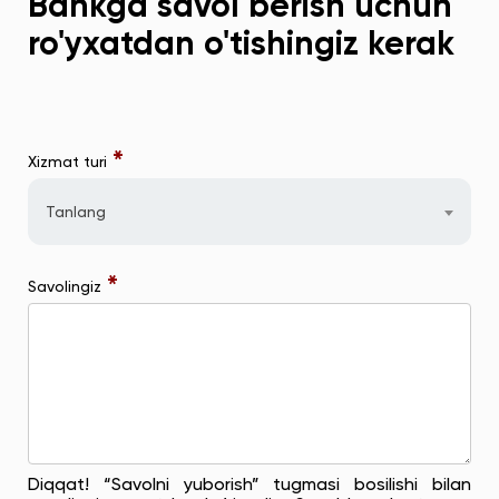
Bankga savol berish uchun
ro'yxatdan o'tishingiz kerak
*
Xizmat turi
Tanlang
*
Savolingiz
Diqqat! “Savolni yuborish” tugmasi bosilishi bilan