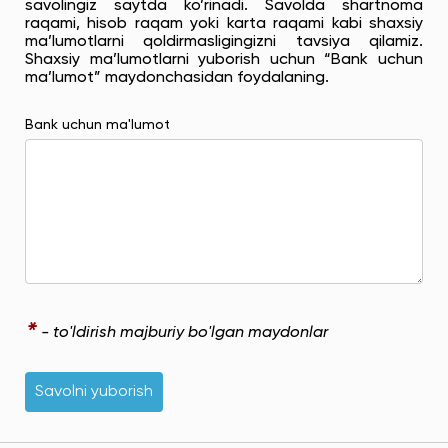
savolingiz saytda ko’rinadi. Savolda shartnoma
raqami, hisob raqam yoki karta raqami kabi shaxsiy
ma’lumotlarni qoldirmasligingizni tavsiya qilamiz.
Shaxsiy ma’lumotlarni yuborish uchun “Bank uchun
ma’lumot” maydonchasidan foydalaning.
Bank uchun ma'lumot
*
- to'ldirish majburiy bo'lgan maydonlar
Savolni yuborish