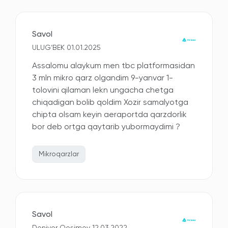
Savol
ULUG‘BEK 01.01.2025
Assalomu alaykum men tbc platformasidan
3 mln mikro qarz olgandim 9-yanvar 1-
tolovini qilaman lekn ungacha chetga
chiqadigan bolib qoldim Xozir samalyotga
chipta olsam keyin aeraportda qarzdorlik
bor deb ortga qaytarib yubormaydimi ?
Mikroqarzlar
Savol