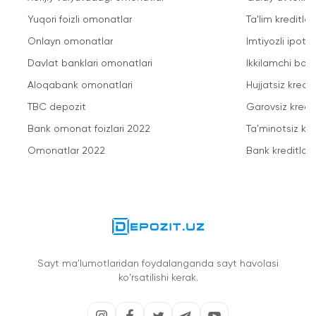
Yuqori foizli omonatlar
Ta'lim kreditlari
Onlayn omonatlar
Imtiyozli ipote
Davlat banklari omonatlari
Ikkilamchi bozo
Aloqabank omonatlari
Hujjatsiz kredit
TBC depozit
Garovsiz kredit
Bank omonat foizlari 2022
Ta'minotsiz kre
Omonatlar 2022
Bank kreditlari
Sayt ma'lumotlaridan foydalanganda sayt havolasi
ko'rsatilishi kerak.