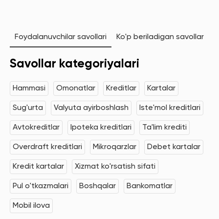
Foydalanuvchilar savollari
Ko'p beriladigan savollar
Savollar kategoriyalari
Hammasi
Omonatlar
Kreditlar
Kartalar
Sug'urta
Valyuta ayirboshlash
Iste'mol kreditlari
Avtokreditlar
Ipoteka kreditlari
Ta'lim krediti
Overdraft kreditlari
Mikroqarzlar
Debet kartalar
Kredit kartalar
Xizmat ko'rsatish sifati
Pul o'tkazmalari
Boshqalar
Bankomatlar
Mobil ilova