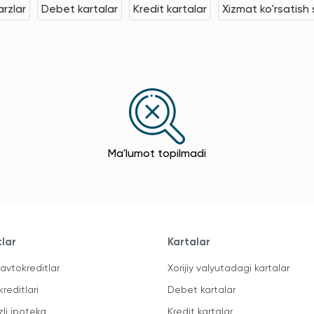
rzlar
Debet kartalar
Kredit kartalar
Xizmat ko'rsatish s
Ma'lumot topilmadi
tlar
Kartalar
avtokreditlar
Xorijiy valyutadagi kartalar
kreditlari
Debet kartalar
zli ipoteka
Kredit kartalar