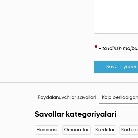
*
- to'ldirish majb
Savolni yubor
Foydalanuvchilar savollari
Ko'p beriladigan
Savollar kategoriyalari
Hammasi
Omonatlar
Kreditlar
Kartala