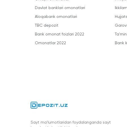
Davlat banklari omonatlari
Ikkila
Aloqabank omonatlari
Hujjats
TBC depozit
Garovs
Bank omonat foizlari 2022
Ta'min
Omonatlar 2022
Bank k
Sayt ma'lumotlaridan foydalanganda sayt