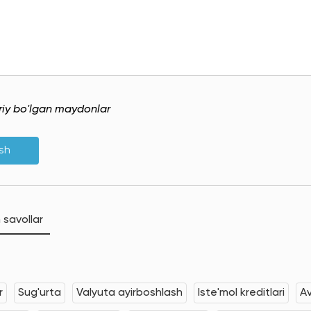
uriy bo'lgan maydonlar
ish
 savollar
r
Sug'urta
Valyuta ayirboshlash
Iste'mol kreditlari
Av