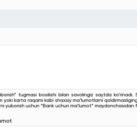
uborish” tugmasi bosilishi bilan savolingiz saytda ko’rinadi
 yoki karta raqami kabi shaxsiy ma’lumotlarni qoldirmasligingi
rni yuborish uchun “Bank uchun ma’lumot” maydonchasidan f
lumot