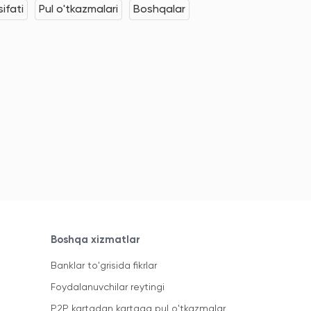
ifati
Pul o'tkazmalari
Boshqalar
Boshqa xizmatlar
Banklar to'grisida fikrlar
Foydalanuvchilar reytingi
P2P kartadan kartaga pul o'tkazmalar