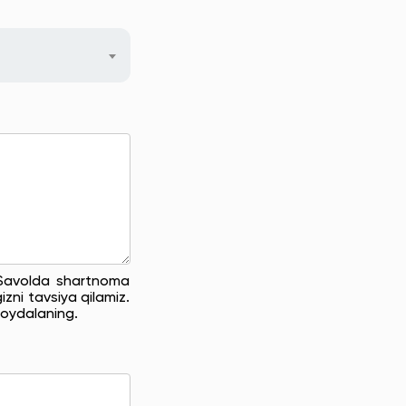
. Savolda shartnoma
zni tavsiya qilamiz.
oydalaning.