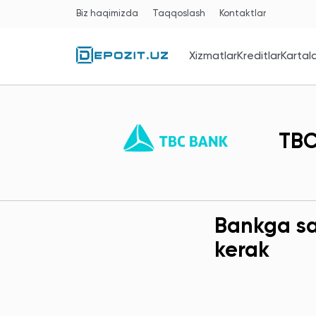
Biz haqimizda
Taqqoslash
Kontaktlar
Xizmatlar
Kreditlar
Kartal
TBC
Bankga sav
kerak