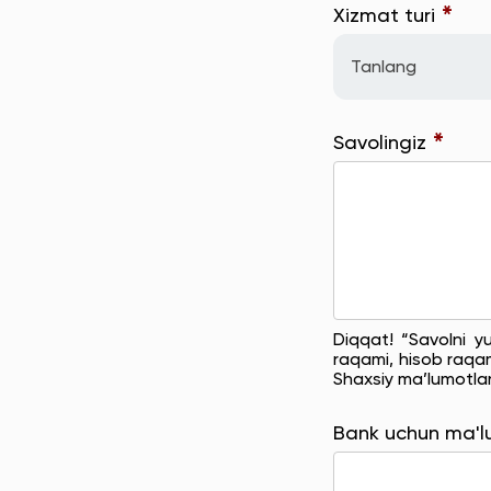
*
Xizmat turi
Tanlang
*
Savolingiz
Diqqat! “Savolni y
raqami, hisob raqam
Shaxsiy ma’lumotla
Bank uchun ma'