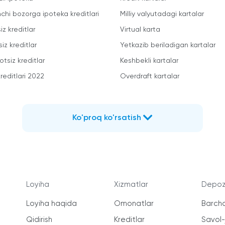
mchi bozorga ipoteka kreditlari
Milliy valyutadagi kartalar
iz kreditlar
Virtual karta
iz kreditlar
Yetkazib beriladigan kartalar
otsiz kreditlar
Keshbekli kartalar
reditlari 2022
Overdraft kartalar
Ko'proq ko'rsatish
Loyiha
Xizmatlar
Depozi
Loyiha haqida
Omonatlar
Barcha
Qidirish
Kreditlar
Savol