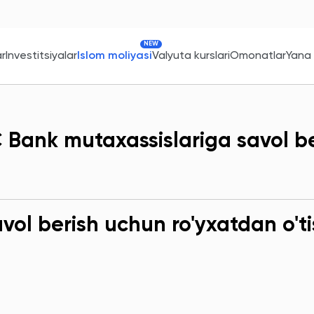
NEW
ar
Investitsiyalar
Islom moliyasi
Valyuta kurslari
Omonatlar
Yana
 Bank mutaxassislariga savol b
ol berish uchun ro'yxatdan o'ti