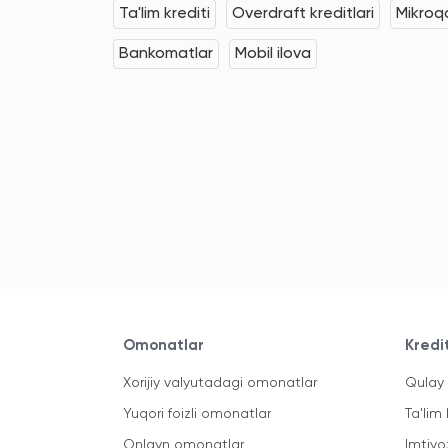
Ta'lim krediti
Overdraft kreditlari
Mikroqa
Bankomatlar
Mobil ilova
Omonatlar
Kredi
Xorijiy valyutadagi omonatlar
Qulay 
Yuqori foizli omonatlar
Ta'lim 
Onlayn omonatlar
Imtiyo