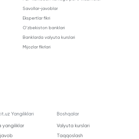
Savollar-javoblar
Ekspertlar fikri
O'zbekiston banklari
Banklarda valyuta kurslari
Mijozlar fikrlari
t.uz Yangiliklari
Boshqalar
 yangiliklar
Valyuta kurslari
-javob
Taqqoslash