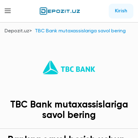
Kirish
Depozit.uz
TBC Bank mutaxassislariga savol bering
TBC Bank mutaxassislariga
savol bering