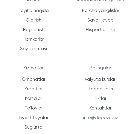
Loyiha haqida
Barcha yangiliklar
Qidirish
Savol-javob
Bog'lanish
Ekspertlar fikri
Hamkorlar
Sayt xaritasi
Xizmatlar
Boshqalar
Omonatlar
Valyuta kurslari
Kreditlar
Taqqoslash
Kartalar
Fikrlar
To'lovlar
Kontaktlar
Investitsiyalar
info@depozit.uz
Sug'urta