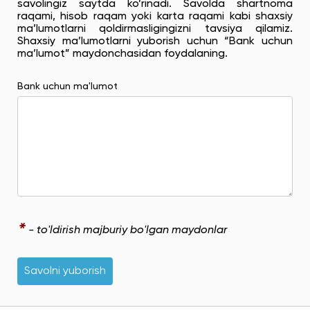
savolingiz saytda ko’rinadi. Savolda shartnoma
raqami, hisob raqam yoki karta raqami kabi shaxsiy
ma’lumotlarni qoldirmasligingizni tavsiya qilamiz.
Shaxsiy ma’lumotlarni yuborish uchun “Bank uchun
ma’lumot” maydonchasidan foydalaning.
Bank uchun ma'lumot
*
- to'ldirish majburiy bo'lgan maydonlar
Savolni yuborish