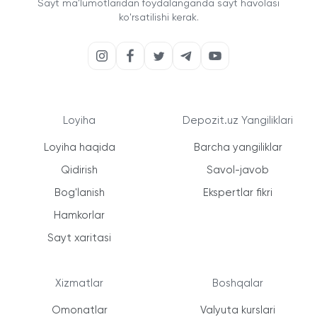
Sayt ma'lumotlaridan foydalanganda sayt havolasi
ko'rsatilishi kerak.
Loyiha
Depozit.uz Yangiliklari
Loyiha haqida
Barcha yangiliklar
Qidirish
Savol-javob
Bog'lanish
Ekspertlar fikri
Hamkorlar
Sayt xaritasi
Xizmatlar
Boshqalar
Omonatlar
Valyuta kurslari