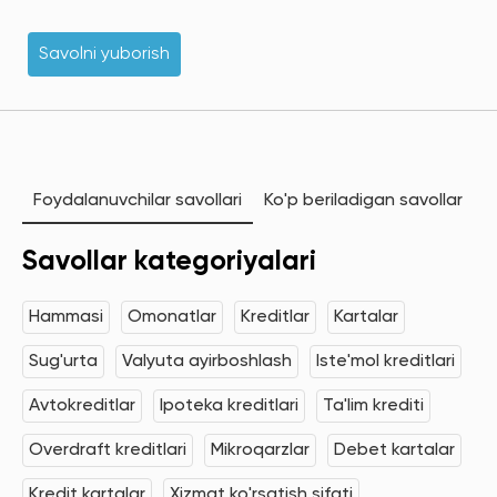
Savolni yuborish
Foydalanuvchilar savollari
Ko'p beriladigan savollar
Savollar kategoriyalari
Hammasi
Omonatlar
Kreditlar
Kartalar
Sug'urta
Valyuta ayirboshlash
Iste'mol kreditlari
Avtokreditlar
Ipoteka kreditlari
Ta'lim krediti
Overdraft kreditlari
Mikroqarzlar
Debet kartalar
Kredit kartalar
Xizmat ko'rsatish sifati