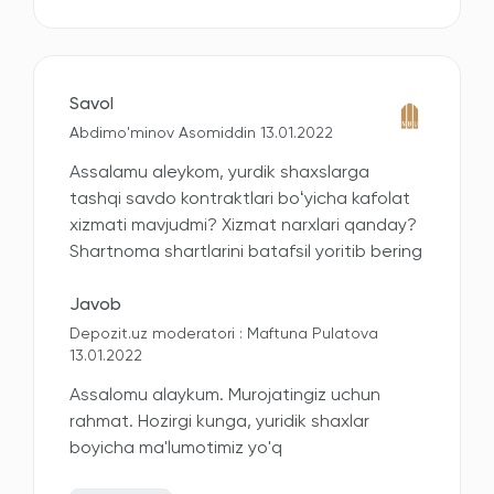
Savol
Abdimo'minov Asomiddin 13.01.2022
Assalamu aleykom, yurdik shaxslarga
tashqi savdo kontraktlari boʻyicha kafolat
xizmati mavjudmi? Xizmat narxlari qanday?
Shartnoma shartlarini batafsil yoritib bering
Javob
Depozit.uz moderatori : Maftuna Pulatova
13.01.2022
Assalomu alaykum. Murojatingiz uchun
rahmat. Hozirgi kunga, yuridik shaxlar
boyicha ma'lumotimiz yo'q