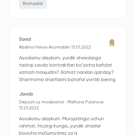
Boshqalar
Savol
Abdimo'minov Asomiddin 13.01.2022
Assalamu aleykom, yurdik shaxslarga
tashqi savdo kontraktlari boʻyicha kafolat
xizmati mavjudmi? Xizmat narxlari qanday?
Shartnoma shartlarini batafsil yoritib bering
Javob
Depozit.uz moderatori : Maftuna Pulatova
13.01.2022
Assalomu alaykum. Murojatingiz uchun
rahmat. Hozirgi kunga, yuridik shaxlar
boyicha ma'lumotimiz yo'q