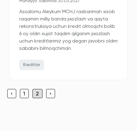
Muhayyo Sabirova 30.03.2021
Assalomu Aleykum MCHJ raxbariman xisob
raqamim milliy banda jixozlash va qayta
rekonstruksiya uchun kredit olmoqchi bolib
6 oy oldin xujat taqdim qilganim jixozlash
uchun kreditlarimiz yog degan javobni oldim
sababini bilmoqchiman
Kreditlar
‹
1
2
›