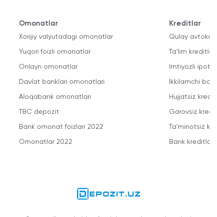
Omonatlar
Kreditlar
Xorijiy valyutadagi omonatlar
Qulay avtokred
Yuqori foizli omonatlar
Ta'lim kreditlari
Onlayn omonatlar
Imtiyozli ipote
Davlat banklari omonatlari
Ikkilamchi bozo
Aloqabank omonatlari
Hujjatsiz kredit
TBC depozit
Garovsiz kredit
Bank omonat foizlari 2022
Ta'minotsiz kre
Omonatlar 2022
Bank kreditlari