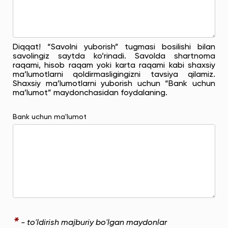
Diqqat! “Savolni yuborish” tugmasi bosilishi bilan
savolingiz saytda ko’rinadi. Savolda shartnoma
raqami, hisob raqam yoki karta raqami kabi shaxsiy
ma’lumotlarni qoldirmasligingizni tavsiya qilamiz.
Shaxsiy ma’lumotlarni yuborish uchun “Bank uchun
ma’lumot” maydonchasidan foydalaning.
Bank uchun ma'lumot
*
- to'ldirish majburiy bo'lgan maydonlar