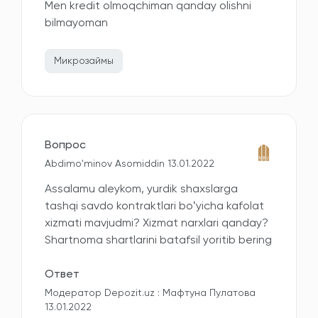
Men kredit olmoqchiman qanday olishni
bilmayoman
Микрозаймы
Вопрос
Abdimo'minov Asomiddin 13.01.2022
Assalamu aleykom, yurdik shaxslarga
tashqi savdo kontraktlari boʻyicha kafolat
xizmati mavjudmi? Xizmat narxlari qanday?
Shartnoma shartlarini batafsil yoritib bering
Ответ
Модератор Depozit.uz : Мафтуна Пулатова
13.01.2022