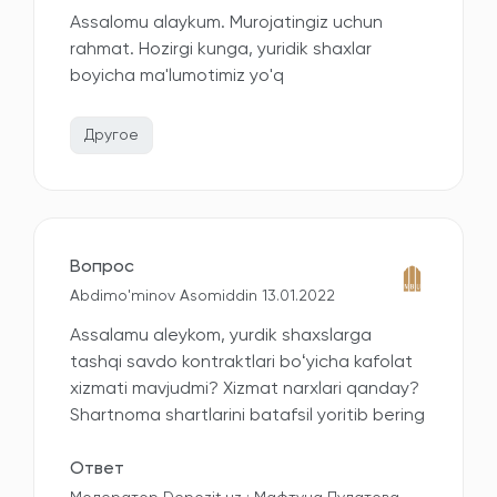
Assalomu alaykum. Murojatingiz uchun
rahmat. Hozirgi kunga, yuridik shaxlar
boyicha ma'lumotimiz yo'q
Другое
Вопрос
Abdimo'minov Asomiddin 13.01.2022
Assalamu aleykom, yurdik shaxslarga
tashqi savdo kontraktlari boʻyicha kafolat
xizmati mavjudmi? Xizmat narxlari qanday?
Shartnoma shartlarini batafsil yoritib bering
Ответ