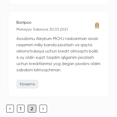
Вопрос
Muhayyo Sabirova 30.03.2021
Assalomu Aleykum MCHJ raxbariman xisob
raqamim milliy banda jixozlash va qayta
rekonstruksiya uchun kredit olmoqchi bolib
6 oy oldin xujat taqdim qilganim jixozlash
uchun kreditlarimiz yog degan javobni oldim
sababini bilmoqchiman
Кредиты
‹
1
2
›