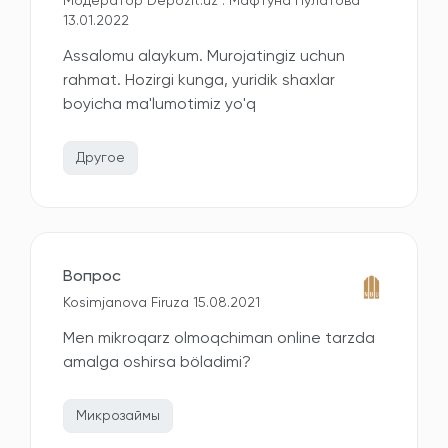
Модератор Depozit.uz : Мафтуна Пулатова
13.01.2022
Assalomu alaykum. Murojatingiz uchun
rahmat. Hozirgi kunga, yuridik shaxlar
boyicha ma'lumotimiz yo'q
Другое
Вопрос
Kosimjanova Firuza 15.08.2021
Men mikroqarz olmoqchiman online tarzda
amalga oshirsa böladimi?
Микрозаймы