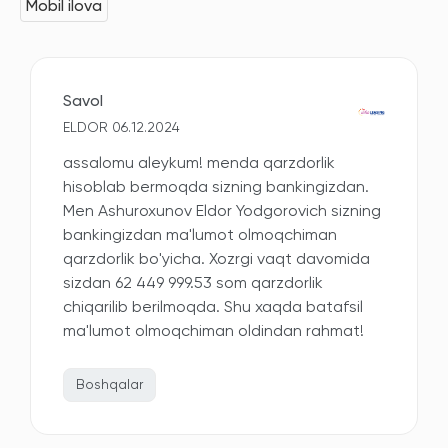
Mobil ilova
Savol
ELDOR 06.12.2024
assalomu aleykum! menda qarzdorlik
hisoblab bermoqda sizning bankingizdan.
Men Ashuroxunov Eldor Yodgorovich sizning
bankingizdan ma'lumot olmoqchiman
qarzdorlik bo'yicha. Xozrgi vaqt davomida
sizdan 62 449 999.53 som qarzdorlik
chiqarilib berilmoqda. Shu xaqda batafsil
ma'lumot olmoqchiman oldindan rahmat!
Boshqalar