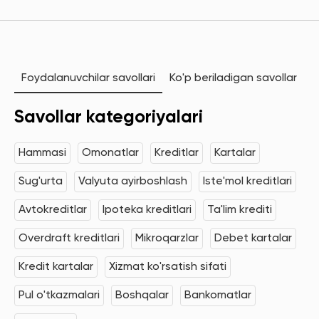
Foydalanuvchilar savollari
Ko'p beriladigan savollar
Savollar kategoriyalari
Hammasi
Omonatlar
Kreditlar
Kartalar
Sug'urta
Valyuta ayirboshlash
Iste'mol kreditlari
Avtokreditlar
Ipoteka kreditlari
Ta'lim krediti
Overdraft kreditlari
Mikroqarzlar
Debet kartalar
Kredit kartalar
Xizmat ko'rsatish sifati
Pul o'tkazmalari
Boshqalar
Bankomatlar