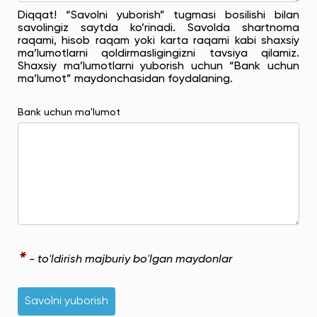
Diqqat! “Savolni yuborish” tugmasi bosilishi bilan
savolingiz saytda ko’rinadi. Savolda shartnoma
raqami, hisob raqam yoki karta raqami kabi shaxsiy
ma’lumotlarni qoldirmasligingizni tavsiya qilamiz.
Shaxsiy ma’lumotlarni yuborish uchun “Bank uchun
ma’lumot” maydonchasidan foydalaning.
Bank uchun ma'lumot
*
- to'ldirish majburiy bo'lgan maydonlar
Savolni yuborish