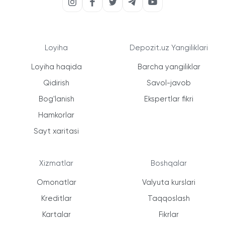
Loyiha
Depozit.uz Yangiliklari
Loyiha haqida
Barcha yangiliklar
Qidirish
Savol-javob
Bog'lanish
Ekspertlar fikri
Hamkorlar
Sayt xaritasi
Xizmatlar
Boshqalar
Omonatlar
Valyuta kurslari
Kreditlar
Taqqoslash
Kartalar
Fikrlar