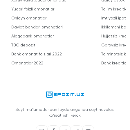
Xorijiy valyutadagi omonatlar
Qulay avtokred
Yuqori foizli omonatlar
Ta'lim kreditlari
Onlayn omonatlar
Imtiyozli ipote
Davlat banklari omonatlari
Ikkilamchi bozo
Aloqabank omonatlari
Hujjatsiz kredit
TBC depozit
Garovsiz kredit
Bank omonat foizlari 2022
Ta'minotsiz kre
Omonatlar 2022
Bank kreditlari
Sayt ma'lumotlaridan foydalanganda sayt havolasi
ko'rsatilishi kerak.