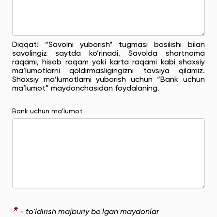
Diqqat! “Savolni yuborish” tugmasi bosilishi bilan
savolingiz saytda ko’rinadi. Savolda shartnoma
raqami, hisob raqam yoki karta raqami kabi shaxsiy
ma’lumotlarni qoldirmasligingizni tavsiya qilamiz.
Shaxsiy ma’lumotlarni yuborish uchun “Bank uchun
ma’lumot” maydonchasidan foydalaning.
Bank uchun ma'lumot
*
- to'ldirish majburiy bo'lgan maydonlar