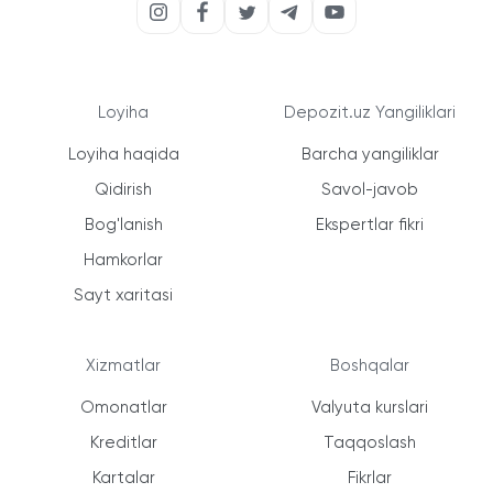
Loyiha
Depozit.uz Yangiliklari
Loyiha haqida
Barcha yangiliklar
Qidirish
Savol-javob
Bog'lanish
Ekspertlar fikri
Hamkorlar
Sayt xaritasi
Xizmatlar
Boshqalar
Omonatlar
Valyuta kurslari
Kreditlar
Taqqoslash
Kartalar
Fikrlar