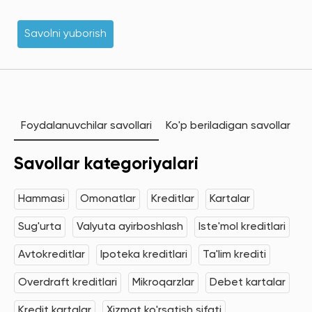
Savolni yuborish
Foydalanuvchilar savollari
Ko'p beriladigan savollar
Savollar kategoriyalari
Hammasi
Omonatlar
Kreditlar
Kartalar
Sug'urta
Valyuta ayirboshlash
Iste'mol kreditlari
Avtokreditlar
Ipoteka kreditlari
Ta'lim krediti
Overdraft kreditlari
Mikroqarzlar
Debet kartalar
Kredit kartalar
Xizmat ko'rsatish sifati