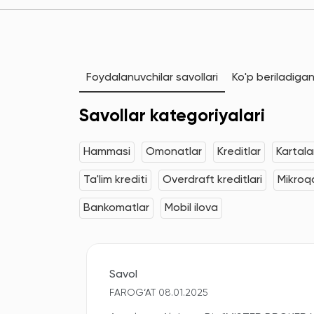
Foydalanuvchilar savollari
Ko'p beriladigan
Savollar kategoriyalari
Hammasi
Omonatlar
Kreditlar
Kartala
Ta'lim krediti
Overdraft kreditlari
Mikroqa
Bankomatlar
Mobil ilova
Savol
FAROG‘AT 08.01.2025