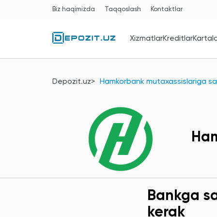
Biz haqimizda
Taqqoslash
Kontaktlar
Xizmatlar
Kreditlar
Kartal
Depozit.uz
Hamkorbank mutaxassislariga sa
Ham
Bankga sav
kerak