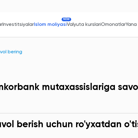
NEW
ar
Investitsiyalar
Islom moliyasi
Valyuta kurslari
Omonatlar
Yana
vol bering
korbank mutaxassislariga savo
ol berish uchun ro'yxatdan o'ti