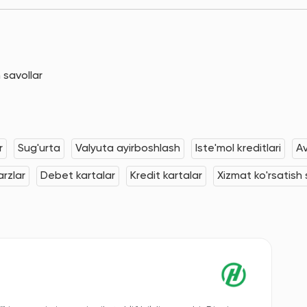
 savollar
r
Sug'urta
Valyuta ayirboshlash
Iste'mol kreditlari
Av
rzlar
Debet kartalar
Kredit kartalar
Xizmat ko'rsatish s