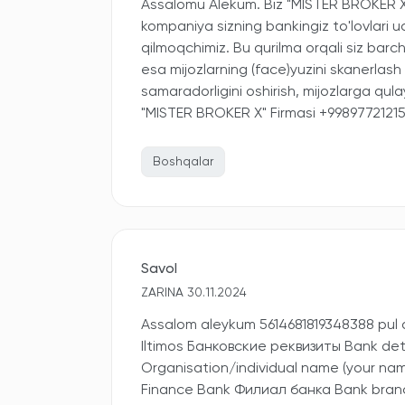
Assalomu Alekum. Biz "MISTER BROKER X" 
kompaniya sizning bankingiz to'lovlari uc
qilmoqchimiz. Bu qurilma orqali siz barch
esa mijozlarning (face)yuzini skanerlash 
samaradorligini oshirish, mijozlarga qula
"MISTER BROKER X" Firmasi +9989772121
Boshqalar
Savol
ZARINA 30.11.2024
Assalom aleykum 5614681819348388 pul q
Iltimos Банковские реквизиты Bank de
Organisation/individual name (your na
Finance Bank Филиал банка Bank bra