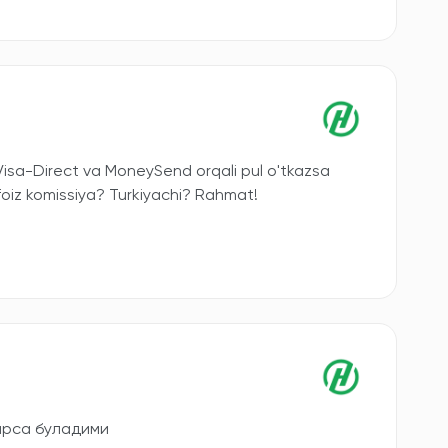
sa-Direct va MoneySend orqali pul o'tkazsa
oiz komissiya? Turkiyachi? Rahmat!
ирса буладими