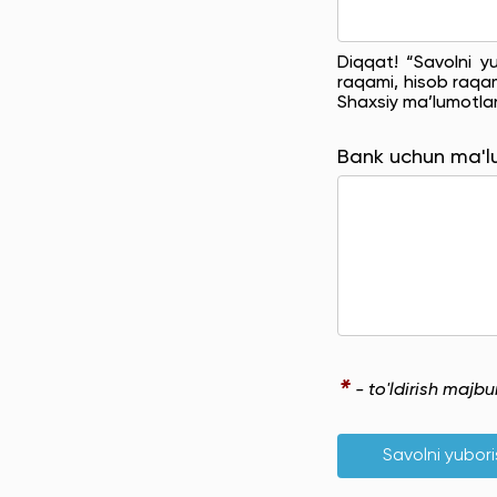
Diqqat! “Savolni y
raqami, hisob raqam
Shaxsiy ma’lumotla
Bank uchun ma'
*
- to'ldirish majb
Savolni yubor