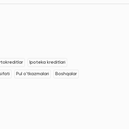
tokreditlar
Ipoteka kreditlari
ifati
Pul o'tkazmalari
Boshqalar