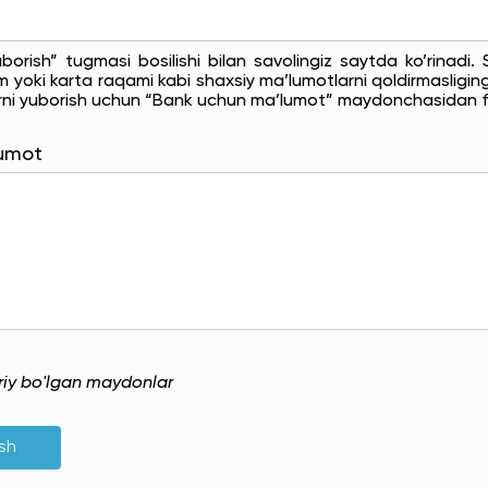
uborish” tugmasi bosilishi bilan savolingiz saytda ko’rinadi
 yoki karta raqami kabi shaxsiy ma’lumotlarni qoldirmasligingi
rni yuborish uchun “Bank uchun ma’lumot” maydonchasidan f
lumot
uriy bo'lgan maydonlar
ish