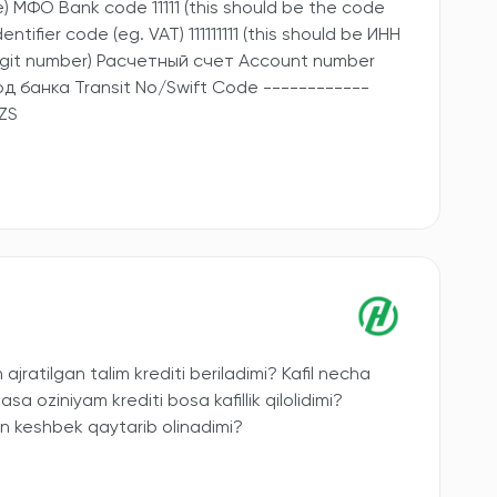
МФО Bank code 11111 (this should be the code
ntifier code (eg. VAT) 111111111 (this should be ИНН
digit number) Расчетный счет Account number
код банка Transit No/Swift Code ------------
ZS
jratilgan talim krediti beriladimi? Kafil necha
lasa oziniyam krediti bosa kafillik qilolidimi?
an keshbek qaytarib olinadimi?