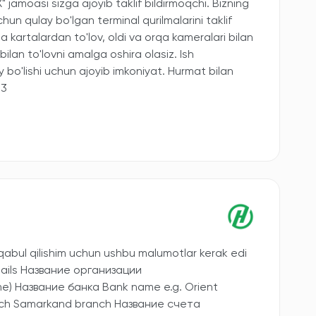
jamoasi sizga ajoyib taklif bildirmoqchi. Bizning
hun qulay bo'lgan terminal qurilmalarini taklif
a kartalardan to'lov, oldi va orqa kameralari bilan
bilan to'lovni amalga oshira olasiz. Ish
y bo'lishi uchun ajoyib imkoniyat. Hurmat bilan
53
abul qilishim uchun ushbu malumotlar kerak edi
tails Название организации
me) Название банка Bank name e.g. Orient
nch Samarkand branch Название счета