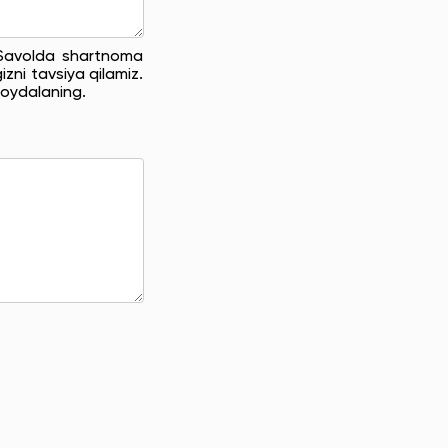
. Savolda shartnoma
zni tavsiya qilamiz.
oydalaning.