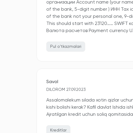
организации Account name (your name) 
of the bank, 5-digit number ) ИНН Tax ide
of the bank not your personal one, 9-
This should start with 23120…… SWIFT 
Валюта расчетов Payment currency U
Pul o'tkazmalari
Savol
DILOROM 27.09.2023
Assalomalekum silada xotin qizlar uchun a
kishi bolishi kerak? Kafil davlat Ishida ish
Ajratilgan kredit uchun soliq qomitasid
Kreditlar