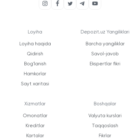
Loyiha
Depozit.uz Yangiliklari
Loyiha haqida
Barcha yangiliklar
Qidirish
Savol-javob
Bog'lanish
Ekspertlar fikri
Hamkorlar
Sayt xaritasi
Xizmatlar
Boshqalar
Omonatlar
Valyuta kurslari
Kreditlar
Taqqoslash
Kartalar
Fikrlar