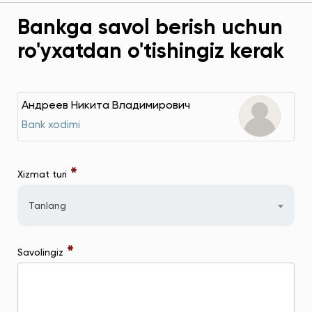
Bankga savol berish uchun
ro'yxatdan o'tishingiz kerak
Андреев Никита Владимирович
Bank xodimi
*
Xizmat turi
Tanlang
*
Savolingiz