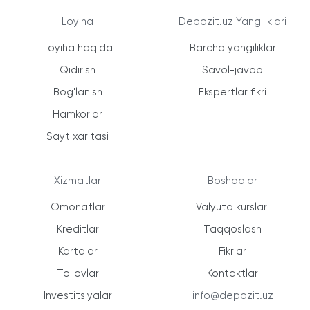
Loyiha
Depozit.uz Yangiliklari
Loyiha haqida
Barcha yangiliklar
Qidirish
Savol-javob
Bog'lanish
Ekspertlar fikri
Hamkorlar
Sayt xaritasi
Xizmatlar
Boshqalar
Omonatlar
Valyuta kurslari
Kreditlar
Taqqoslash
Kartalar
Fikrlar
To'lovlar
Kontaktlar
Investitsiyalar
info@depozit.uz