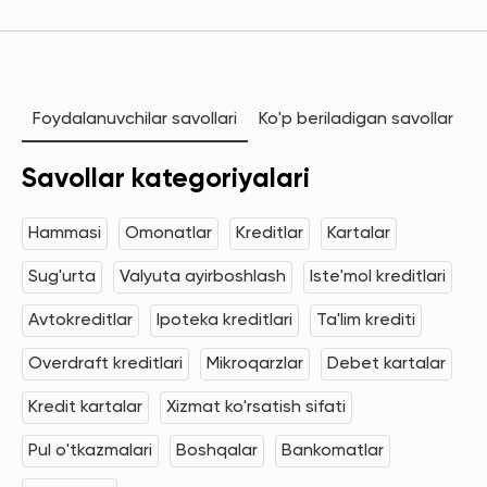
Foydalanuvchilar savollari
Ko'p beriladigan savollar
Savollar kategoriyalari
Hammasi
Omonatlar
Kreditlar
Kartalar
Sug'urta
Valyuta ayirboshlash
Iste'mol kreditlari
Avtokreditlar
Ipoteka kreditlari
Ta'lim krediti
Overdraft kreditlari
Mikroqarzlar
Debet kartalar
Kredit kartalar
Xizmat ko'rsatish sifati
Pul o'tkazmalari
Boshqalar
Bankomatlar