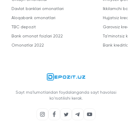
Davlat banklari omonatlari
Ikkilamchi bozo
Aloqabank omonatlari
Hujjatsiz kredit
TBC depozit
Garovsiz kredit
Bank omonat foizlari 2022
Ta'minotsiz kre
Omonatlar 2022
Bank kreditlari
Sayt ma'lumotlaridan foydalanganda sayt havolasi
ko'rsatilishi kerak.